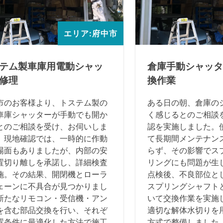
エリア:府中市
テム製車庫用電動シャッ
倉庫手動シャッタ
修理
換作業
市のお客様より、トステム製の
ある日の朝、倉庫の
車庫シャッターが手動でも開か
く感じるとのご相談
とのご相談を受け、お伺いしま
認を実施しました。
。現地確認では、一時的に作動
て長期間メンテナン
場面もありましたが、内部の安
らず、その影響でス
置切り離しを承諾し、詳細検査
リングにも問題が生
施。その結果、開閉機とローラ
点検後、不良部位と
ェーンに不具合が見つかりまし
スプリングシャフト
新たなリモコン・受信機・アン
いて交換作業を実施
を含む部品交換を行い、それぞ
適切な解体水切りを
置条件に最適化した方法で施工
方式で整備しました