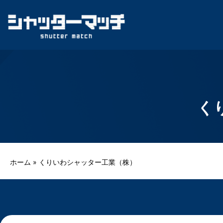
Skip
to
content
く
ホーム
»
くりいわシャッター工業（株）