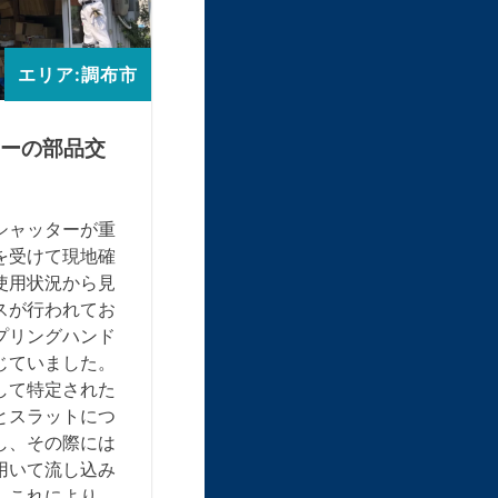
エリア:調布市
ーの部品交
シャッターが重
を受けて現地確
使用状況から見
スが行われてお
プリングハンド
じていました。
して特定された
とスラットにつ
し、その際には
用いて流し込み
。これにより、