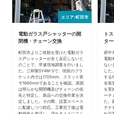
エリア:町田市
電動ガラス戸シャッターの開
トス
閉機・チェーン交換
ター
町田市よりご依頼を受けた電動ガラ
府中
ス戸シャッターが全く反応しないと
電動
のことで、早速現地調査を行いまし
ない
た。三和製SY4M-Sで、現状のブラ
した
ケット内寸は1705mm、スラット実
する
寸1660mmであることを確認。原因
全装
は明らかな開閉機及びチェーンの劣
を実
化と特定し、新品への交換作業を決
ーチ
定しました。その際、設置スペース
た。
に配慮しつつ対応。工事完了後は電
テナ
動操作も復活し、流れるようにスム
れ設