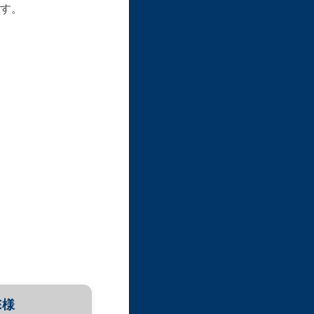
す。​
E様