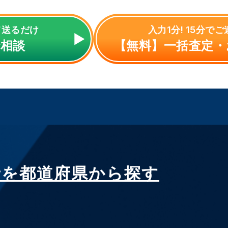
て送るだけ
入力1分! 15分で
で相談
【無料】一括査定・
者を都道府県から探す