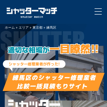
Skip
ホーム
»
エリア
»
東京都
»
練馬区
to
content
一目瞭然!!
適切な相場が
シャッター修理業者が作った!
練馬区の
シャッター修理業者
比較一括見積もりサイト