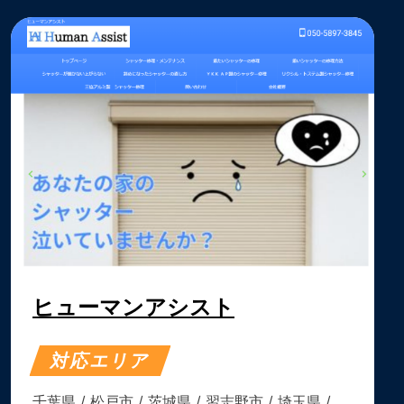
ヒューマンアシスト
対応エリア
千葉県
/
松戸市
/
茨城県
/
習志野市
/
埼玉県
/ …