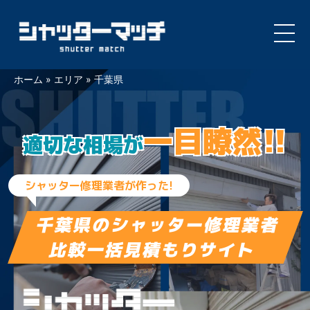
Skip
ホーム
»
エリア
»
千葉県
to
content
一目瞭然!!
適切な相場が
シャッター修理業者が作った!
千葉県の
シャッター修理業者
比較一括見積もりサイト