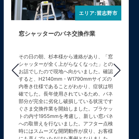
エリア:習志野市
窓シャッターのバネ交換作業
その日の朝、杉本様から連絡があり、「窓
シャッターが全く上がらなくなった」との
お話でしたので現地へ向かいました。確認
すると、H2140mm・W1790mmサイズの
内巻き仕様であることがわかり、症状は明
確でした。長年使用されているため、バネ
部分が完全に劣化し破損している状況です
ぐさま交換作業を開始しました。ブラケッ
トの内寸1955mmを考慮し、新しい窓バネ
への取替えを行ないました。アフター点検
時にはスムーズな開閉動作が戻り、お客様
にも喜んでいただけた事例となりました。