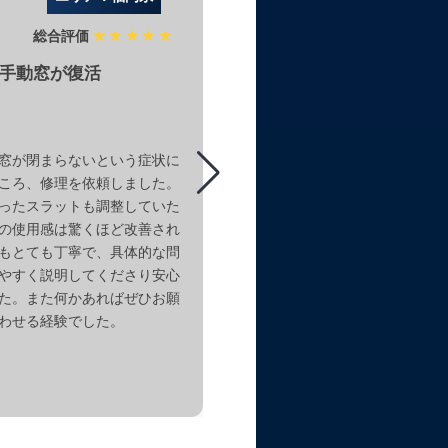
総合評価
★★★★★
総合評価
★
手動窓が復活
使いやすさを改善された
ター
窓が閉まらないという症状に
店舗の入り口で使用している三
ころ、修理を依頼しました。
ャッターが、下ろす際に非常に
ったスラットも調整していた
ました。施行業者さんによって
の使用感は驚くほど改善され
折れが判明し、交換作業をお願
もとても丁寧で、具体的な問
た。その結果、以前よりもスム
やすく説明してくださり安心
ようになり、大変助かっていま
た。また何かあればぜひお願
務にも影響が少なくなり、スト
わせる経験でした。
されました。他にも何かあれば
たいと思います。