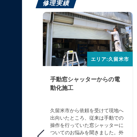
修理実績
リア:北九州市
エリア:久留米市
ラット調
手動窓シャッターからの電
動化施工
マツオ様か
久留米市から依頼を受けて現地へ
旨のお問い
出向いたところ、従来は手動での
認へ。長年
操作を行っていた窓シャッターに
スラット部
ついてのお悩みを聞きました。外