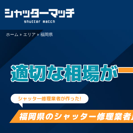
Skip
ホーム
»
エリア
»
福岡県
to
content
適切な相場が
シャッター修理業者が作った!
福岡県の
シャッター修理業者