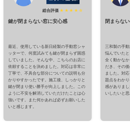
総合評価
★★★★☆
鍵が閉まらない窓に安心感
閉まらない
最近、使用している新日経製の手動窓シャ
三和製の手動
ッターで、何度試みても鍵が閉まらず困惑
悩んでいたと
していました。そんな中、こちらのお店に
全く動かなか
依頼することを決めました。対応は非常に
だき、その後
丁寧で、不具合な部分についての説明も分
ました。対応
かりやすかったです。施工後、しっかりと
題点をわかり
鍵が閉まり使い勝手が向上しました。この
感がありまし
ように不安を解消していただけたことは心
いしたいと思
強いです。また何かあれば必ずお願いした
いと感じます。