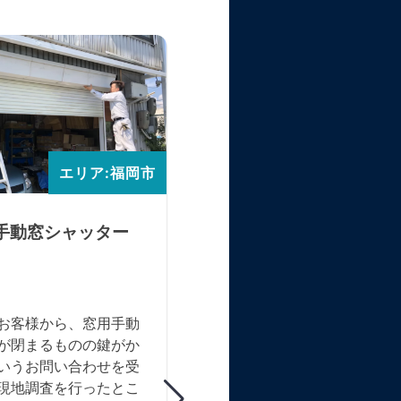
エリア:福岡市
エリア:
手動窓シャッター
スラットの歪みと横ズ
調整し、古い手動シャ
ーの引っ掛かりを改善
お客様から、窓用手動
メーカー不明の約40年前の
が閉まるものの鍵がか
ャッター。右側に荷重が偏り
いうお問い合わせを受
ラットの一部が凹んで引っ掛
現地調査を行ったとこ
症状が発生。レールとスラッ