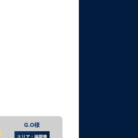
G.O様
S.
エリア：福岡県
エリア：