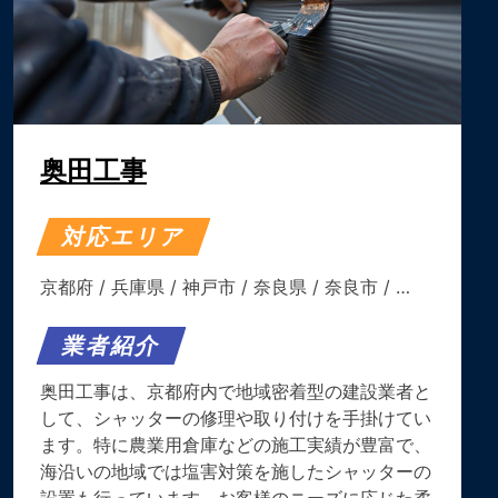
奥田工事
対応エリア
京都府
/
兵庫県
/
神戸市
/
奈良県
/
奈良市
/ …
業者紹介
奥田工事は、京都府内で地域密着型の建設業者と
して、シャッターの修理や取り付けを手掛けてい
ます。特に農業用倉庫などの施工実績が豊富で、
海沿いの地域では塩害対策を施したシャッターの