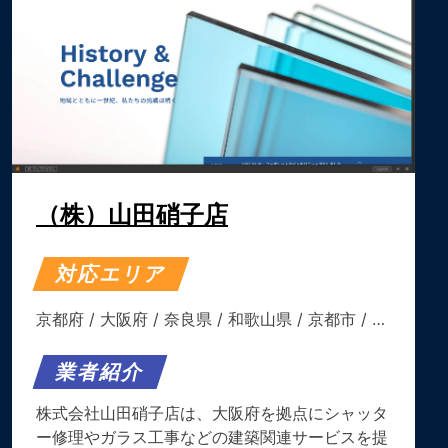
（株）山田硝子店
対応エリア
京都府
/
大阪府
/
奈良県
/
和歌山県
/
京都市
/ …
業者紹介
株式会社山田硝子店は、大阪府を拠点にシャッタ
ー修理やガラス工事などの建築関連サービスを提