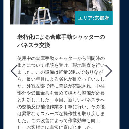
エリア:京都府
老朽化による倉庫手動シャッターの
バネスラ交換
使用中の倉庫手動シャッターから開閉時の
重さについて相談を受け、現地調査を行い
ました。この設備は軽量3連式でありなが
ら、長い年月による劣化が目立っていまし
た。外観左部で特に問題が確認され、中柱
部分や受皿金具も含めて様々な整備が必要
と判断しました。今回、新しいバネスラへ
の交換及び補強作業を丁寧に行い、その後
は異常なくスムーズな操作性を取り戻しま
した。この改善によって作業効率も向上
し、お客様には非常に喜ばれました。