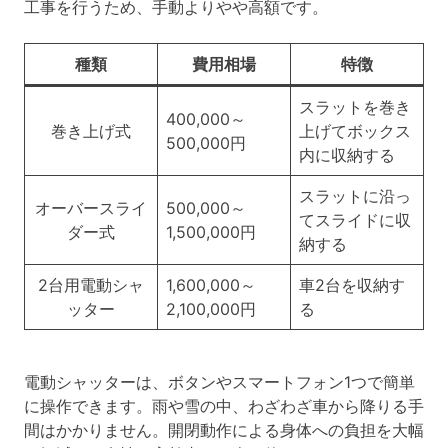
工事を行うため、手動よりやや高額です。
種類
費用相場
特徴
スラットを巻き
400,000～
巻き上げ式
上げてボックス
500,000円
内に収納する
スラットに沿っ
オーバースライ
500,000～
てスライドに収
ダー式
1,500,000円
納する
2台用電動シャ
1,600,000～
車2台を収納す
ッター
2,100,000円
る
電動シャッターは、ボタンやスマートフォン1つで簡単
に操作できます。雨や雪の中、わざわざ車から降りる手
間はかかりません。開閉動作による身体への負担を大幅