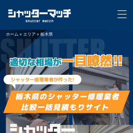
Skip
ホーム
»
エリア
»
栃木県
to
content
一目瞭然!!
適切な相場が
シャッター修理業者が作った!
栃木県の
シャッター修理業者
比較一括見積もりサイト