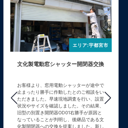
エリア:宇都宮市
文化製電動窓シャッター開閉器交換
お客様より、窓用電動シャッターが途中で
止まったり勝手に作動したとのご相談をい
ただきました。早速現地調査を行い、設置
状況やサイズを確認しました。その結果、
旧型の別置き開閉器OD01右勝手が原因と
なっていることが判明し、後継品である文
化製開閉器への交換を提案しました。新し