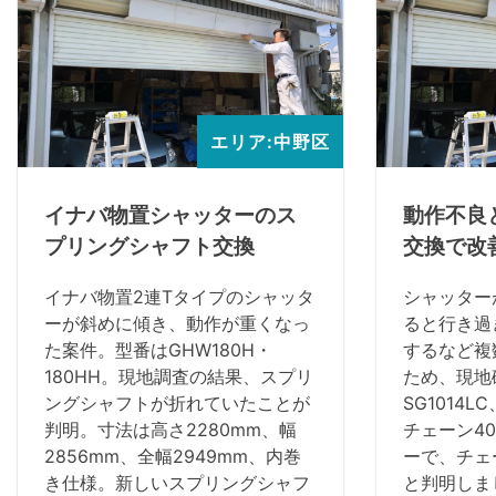
エリア:中野区
イナバ物置シャッターのス
動作不良
プリングシャフト交換
交換で改
イナバ物置2連Tタイプのシャッタ
シャッター
ーが斜めに傾き、動作が重くなっ
ると行き過
た案件。型番はGHW180H・
するなど複
180HH。現地調査の結果、スプリ
ため、現地
ングシャフトが折れていたことが
SG1014
判明。寸法は高さ2280mm、幅
チェーン4
2856mm、全幅2949mm、内巻
ーで、チェ
き仕様。新しいスプリングシャフ
と判明しま