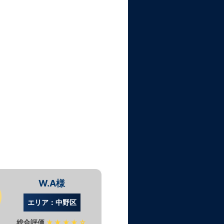
W.A様
R.
エリア：中野区
エリア：
総合評価
★★★★☆
総合評価
★