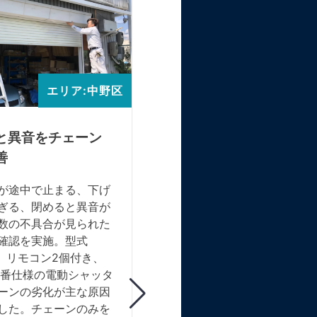
鍵とスラット交換作業
ご自宅の窓の手動シャッター
閉できなくなってしまった、
エリア:中野区
ご相談をいただきました。メ
ーに問い合わせたところ設置
あまり期間が開いていない、
と異音をチェーン
ことでした。現状確認を行っ
善
ころ鍵穴にかなりの錆付着が
開錠できなくなっていました
が途中で止まる、下げ
れがシャッターの開閉不良を
ぎる、閉めると異音が
しているようでした。そのた
数の不具合が見られた
の交換と、スラットのゆがみ
確認を実施。型式
にされていたためスラット交
LC、リモコン2個付き、
行いました。お客様から「開
0番仕様の電動シャッタ
きちんとできるようになった
ーンの劣化が主な原因
当に助かりました。」とお言
した。チェーンのみを
いただけました。