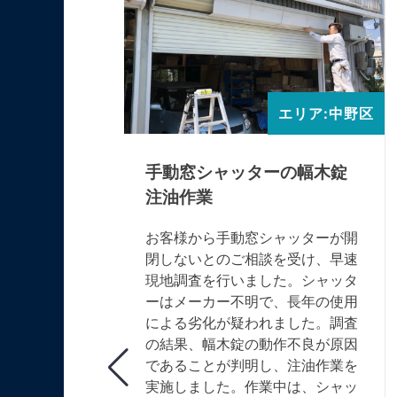
エリア:中野区
エリア:中野区
ネ交換に
手動窓シャッターの幅木錠
注油作業
全く動かな
お客様から手動窓シャッターが開
け、中野区
閉しないとのご相談を受け、早速
しました。
現地調査を行いました。シャッタ
が感じてい
ーはメーカー不明で、長年の使用
症状が確認
による劣化が疑われました。調査
967mm、
の結果、幅木錠の動作不良が原因
mという設計
であることが判明し、注油作業を
せんでし
実施しました。作業中は、シャッ