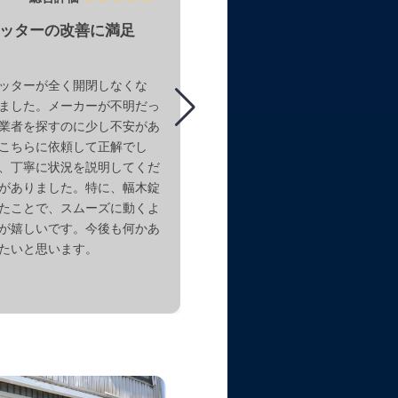
ッターの改善に満足
窓シャッターが完全に閉
ラブルを即日解消！
ッターが全く開閉しなくな
シャッターが途中までしか降り
ました。メーカーが不明だっ
たところ、すぐに対応していた
業者を探すのに少し不安があ
た。 1月18日の朝10時に来て
こちらに依頼して正解でし
因は戸当たり部分に異物が挟ま
、丁寧に状況を説明してくだ
のこと。 その場で丁寧に解除
がありました。特に、幅木錠
ただき、スムーズに動くように
たことで、スムーズに動くよ
た！ 問い合わせから作業完了
が嬉しいです。今後も何かあ
ムーズで安心感がありました。
たいと思います。
った際にはお願いしたいと思い
がとうございました！
エリア