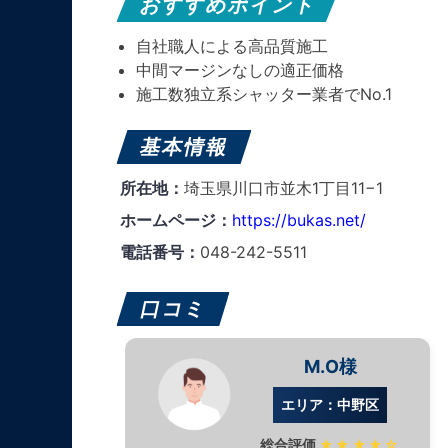
おすすめポイント
自社職人による高品質施工
中間マージンなしの適正価格
施工数独立系シャッター業者でNo.1
基本情報
所在地：
埼玉県川口市並木1丁目11−1
ホームページ：
https://bukas.net/
電話番号：
048-242-5511
口コミ
M.O様
エリア：中野区
総合評価
★★★★☆