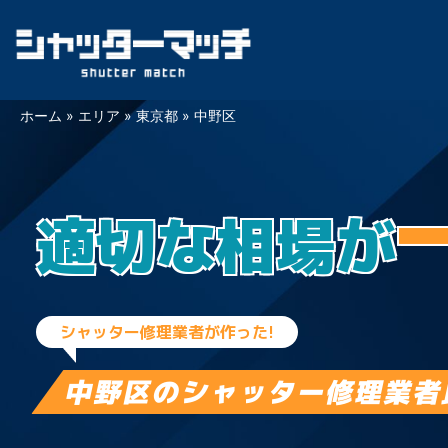
Skip
ホーム
»
エリア
»
東京都
»
中野区
to
content
適切な相場が
シャッター修理業者が作った!
中野区の
シャッター修理業者