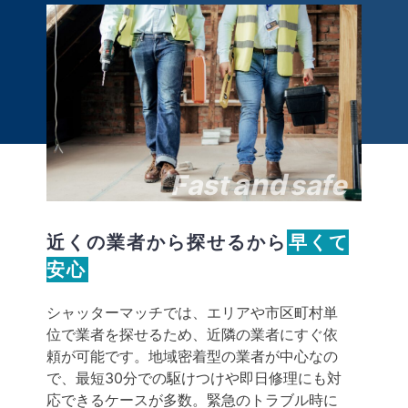
and
Fast
safe
近くの業者から探せるから
早くて
安心
シャッターマッチでは、エリアや市区町村単
位で業者を探せるため、近隣の業者にすぐ依
頼が可能です。地域密着型の業者が中心なの
で、最短30分での駆けつけや即日修理にも対
応できるケースが多数。緊急のトラブル時に