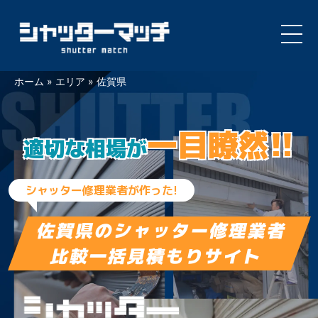
Skip
ホーム
»
エリア
»
佐賀県
to
content
一目瞭然!!
適切な相場が
シャッター修理業者が作った!
佐賀県の
シャッター修理業者
比較一括見積もりサイト