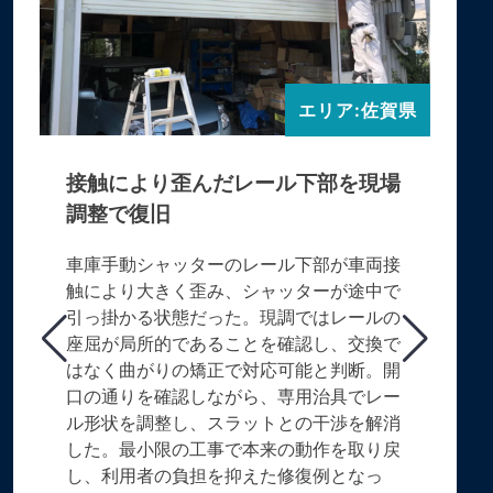
エリア:佐賀県
接触により歪んだレール下部を現場
調整で復旧
車庫手動シャッターのレール下部が車両接
触により大きく歪み、シャッターが途中で
引っ掛かる状態だった。現調ではレールの
座屈が局所的であることを確認し、交換で
はなく曲がりの矯正で対応可能と判断。開
口の通りを確認しながら、専用治具でレー
ル形状を調整し、スラットとの干渉を解消
した。最小限の工事で本来の動作を取り戻
し、利用者の負担を抑えた修復例となっ