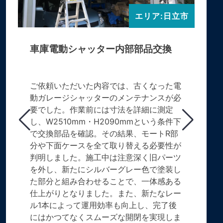
エリア:日立市
車庫電動シャッター内部部品交換
ご依頼いただいた内容では、古くなった電
動ガレージシャッターのメンテナンスが必
要でした。作業前には寸法を詳細に測定
し、W2510mm・H2090mmという条件下
で交換部品を確認。その結果、モートR部
分や下面ケースを全て取り替える必要性が
判明しました。施工中は注意深く旧パーツ
を外し、新たにシルバーグレー色で塗装し
た部分と組み合わせることで、一体感ある
仕上がりとなりました。また、新たなレー
ル1本によって運用効率も向上し、完了後
にはかつてなくスムーズな開閉を実現しま