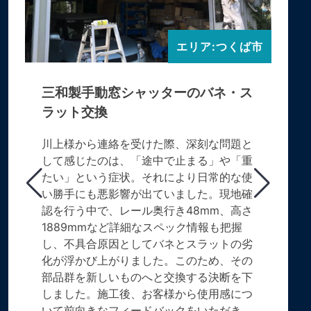
エリア:つくば市
三和製手動窓シャッターのバネ・ス
ラット交換
川上様から連絡を受けた際、深刻な問題と
して感じたのは、「途中で止まる」や「重
たい」という症状。それにより日常的な使
い勝手にも悪影響が出ていました。現地確
認を行う中で、レール奥行き48mm、高さ
1889mmなど詳細なスペック情報も把握
し、不具合原因としてバネとスラットの劣
化が浮かび上がりました。このため、その
部品群を新しいものへと交換する決断を下
しました。施工後、お客様から使用感につ
いて前向きなフィードバックをいただき、