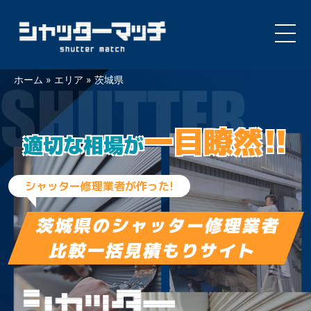
Skip
ホーム
»
エリア
»
茨城県
to
content
一目瞭然!!
適切な相場が
シャッター修理業者が作った!
茨城県の
シャッター修理業者
比較一括見積もりサイト