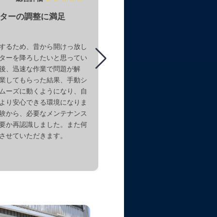
ターの調整に満足
手動シャッターの交換を
するため、昔から開けっ放し
20年間使っていた三和製の手
ターを降ろしたいと思ってい
が急に降りなくなり、費用が高
後、迅速な作業で問題が解
提案もあったため困惑していま
業してもらった結果、手動シ
し、こちらに依頼したことで迅
ムーズに動くようになり、自
ました。施工業者からはバネや
より安心できる環境になりま
どの部品交換について分かりや
験から、必要なメンテナンス
れ、安心感を持ちました。今で
要か再認識しました。また何
が非常にスムーズになり、こう
させていただきます。
をお願いして良かったと実感し
長年の不具合が改善されたこと
ています。