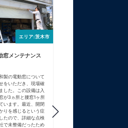
エリア:茨木市
エリア
動窓メンテナンス
三和製窓用手動シャッ
バネ及びスラット交換
和製の電動窓について
現地調査にて、既存の三和製
せをいただき、現場確
窓シャッターが機能不全であ
ました。この設備は入
の報告を受けました。高さ2
窓が3ヵ所と腰窓1ヶ所
幅2mというサイズで、20年
ています。最近、開閉
使用されているため劣化が進
かりを感じるという症
いました。具体的には内部バ
したので、詳細な点検
破損とスラットの変形が見ら
社で未整備だったため
それらを原因として特定しま