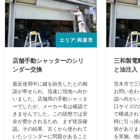
エリア:和泉市
店舗手動シャッターのシリ
三和製電
ンダー交換
と油注入
最近使用中に鍵を紛失したとの相
茨木市で三
談が寄せられ、迅速に現地へ向か
お問い合わ
いました。店舗用の手動シャッタ
認へ向かい
ーでしたが、メーカー名は確認で
口サイズの
きませんでした。この状態では安
で構成され
全が脅かされるため、まず状況確
時に引っ掛
認。その結果、古くから使われて
状がありま
いたシリンダーに問題があること
を実施。他