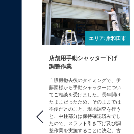
エリア:高槻市
エリア:岸和田市
ネ交換作
店舗用手動シャッター下げ
調整作業
高槻市で使
自販機撤去後のタイミングで、伊
補助窓につ
藤園様から手動シャッターについ
けづらいと
てご相談を受けました。長年開け
。現地調査
たままだったため、そのままでは
したバネ部
不便だとのこと。現地調査を行う
上がり、新
と、中柱部分は保持確認済みでし
しました。
たので、スラット引き下げ及び調
5mm・幅
整作業を実施することに決定。古