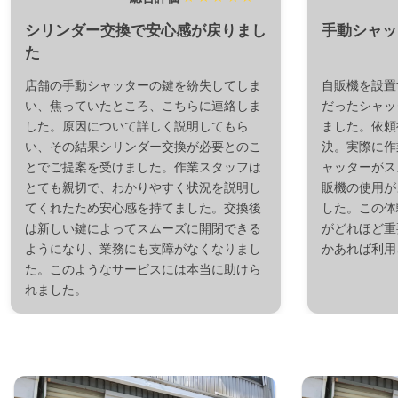
シリンダー交換で安心感が戻りまし
手動シャッ
た
店舗の手動シャッターの鍵を紛失してしま
自販機を設置
い、焦っていたところ、こちらに連絡しま
だったシャッ
した。原因について詳しく説明してもら
ました。依頼
い、その結果シリンダー交換が必要とのこ
決。実際に作
とでご提案を受けました。作業スタッフは
ャッターがス
とても親切で、わかりやすく状況を説明し
販機の使用が
てくれたため安心感を持てました。交換後
した。この体
は新しい鍵によってスムーズに開閉できる
がどれほど重
ようになり、業務にも支障がなくなりまし
かあれば利用
た。このようなサービスには本当に助けら
れました。