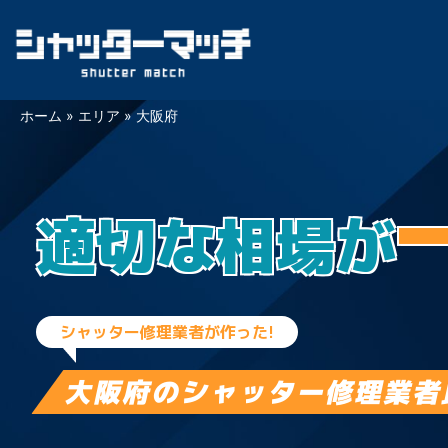
Skip
ホーム
»
エリア
»
大阪府
to
content
適切な相場が
シャッター修理業者が作った!
大阪府の
シャッター修理業者