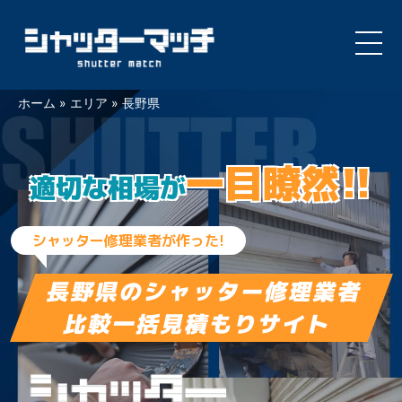
Skip
ホーム
»
エリア
»
長野県
to
content
一目瞭然!!
適切な相場が
シャッター修理業者が作った!
長野県の
シャッター修理業者
比較一括見積もりサイト