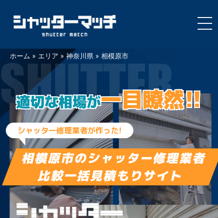
Skip
ホーム
»
エリア
»
神奈川県
»
相模原市
to
content
一目瞭然!!
適切な相場が
シャッター修理業者が作った!
相模原市の
シャッター修理業者
比較一括見積もりサイト