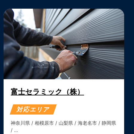
富士セラミック（株）
対応エリア
神奈川県
/
相模原市
/
山梨県
/
海老名市
/
静岡県
/ …