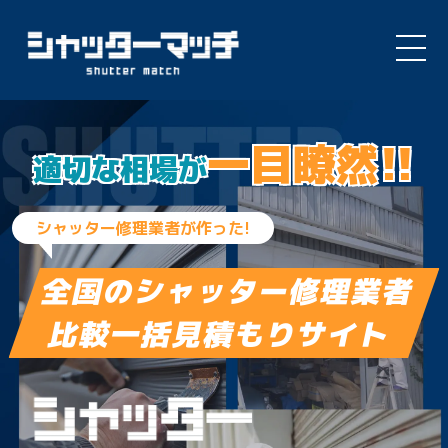
Skip
to
一目瞭然!!
content
適切な相場が
シャッター修理業者が作った!
全国のシャッター修理業者
比較一括見積もりサイト