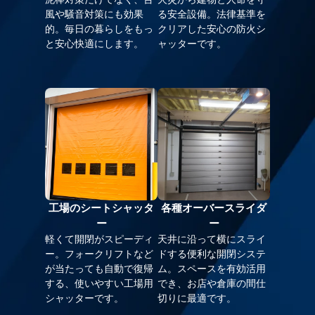
風や騒音対策にも効果
る安全設備。法律基準を
的。毎日の暮らしをもっ
クリアした安心の防火シ
と安心快適にします。
ャッターです。
工場のシートシャッタ
各種オーバースライダ
ー
ー
軽くて開閉がスピーディ
天井に沿って横にスライ
ー。フォークリフトなど
ドする便利な開閉システ
が当たっても自動で復帰
ム。スペースを有効活用
する、使いやすい工場用
でき、お店や倉庫の間仕
シャッターです。
切りに最適です。