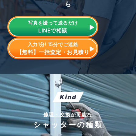
ら
写真を撮って送るだけ
LINE
で相談
入力1分! 15分でご連絡
【無料】一括査定・お見積り
Kind
修理・交換が可能な
シャッターの種類