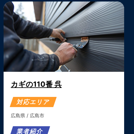
カギの110番 呉
対応エリア
広島県
/
広島市
業者紹介