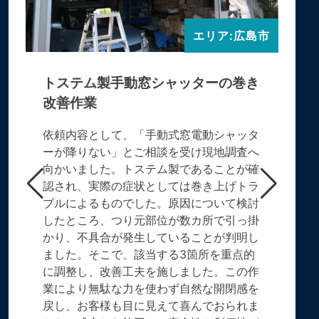
エリア:広島市
トステム製手動窓シャッターの巻き
改善作業
依頼内容として、「手動式窓電動シャッタ
ーが降りない」とご相談を受け現地調査へ
向かいました。トステム製であることが確
認され、実際の症状としては巻き上げトラ
ブルによるものでした。原因について検討
したところ、つり元部位が数カ所で引っ掛
かり、不具合が発生していることが判明し
ました。そこで、該当する3箇所を重点的
に調整し、改善工夫を施しました。この作
業により無駄な力を使わず自然な開閉感を
戻し、お客様も目に見えて喜んでおられま