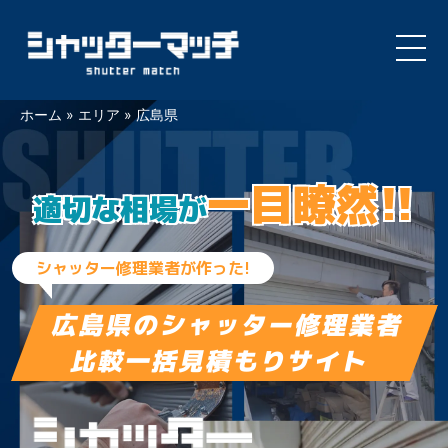
Skip
ホーム
»
エリア
»
広島県
to
content
一目瞭然!!
適切な相場が
シャッター修理業者が作った!
広島県の
シャッター修理業者
比較一括見積もりサイト