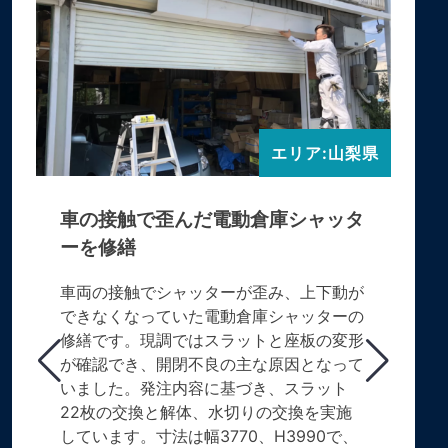
エリア:山梨県
車の接触で歪んだ電動倉庫シャッタ
ーを修繕
車両の接触でシャッターが歪み、上下動が
できなくなっていた電動倉庫シャッターの
修繕です。現調ではスラットと座板の変形
が確認でき、開閉不良の主な原因となって
いました。発注内容に基づき、スラット
22枚の交換と解体、水切りの交換を実施
しています。寸法は幅3770、H3990で、