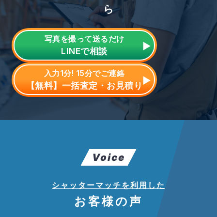
ら
写真を撮って送るだけ
LINE
で相談
入力1分! 15分でご連絡
【無料】一括査定・お見積り
Voice
シャッターマッチを利用した
お客様の声