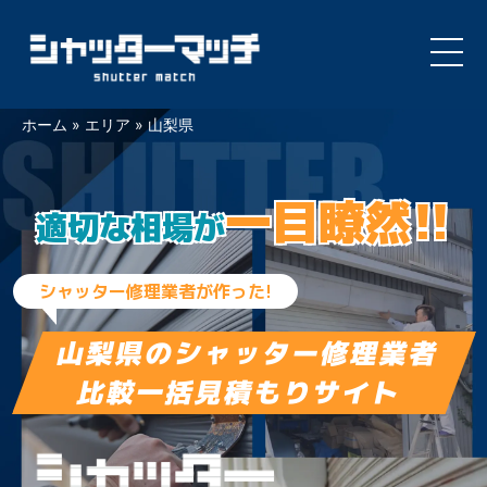
Skip
ホーム
»
エリア
»
山梨県
to
content
一目瞭然!!
適切な相場が
シャッター修理業者が作った!
山梨県の
シャッター修理業者
比較一括見積もりサイト