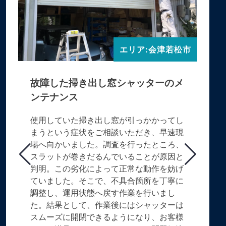
エリア:会津若松市
故障した掃き出し窓シャッターのメ
ンテナンス
使用していた掃き出し窓が引っかかってし
まうという症状をご相談いただき、早速現
場へ向かいました。調査を行ったところ、
スラットが巻きだるんでいることが原因と
判明。この劣化によって正常な動作を妨げ
ていました。そこで、不具合箇所を丁寧に
調整し、運用状態へ戻す作業を行いまし
た。結果として、作業後にはシャッターは
スムーズに開閉できるようになり、お客様