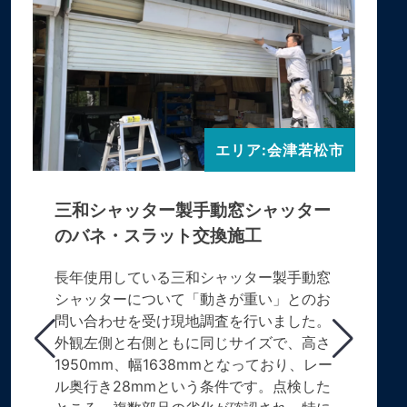
エリア:会津若松市
三和シャッター製手動窓シャッター
のバネ・スラット交換施工
長年使用している三和シャッター製手動窓
シャッターについて「動きが重い」とのお
問い合わせを受け現地調査を行いました。
外観左側と右側ともに同じサイズで、高さ
1950mm、幅1638mmとなっており、レー
ル奥行き28mmという条件です。点検した