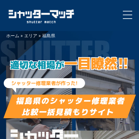
Skip
ホーム
»
エリア
»
福島県
to
content
一目瞭然!!
適切な相場が
シャッター修理業者が作った!
福島県の
シャッター修理業者
比較一括見積もりサイト