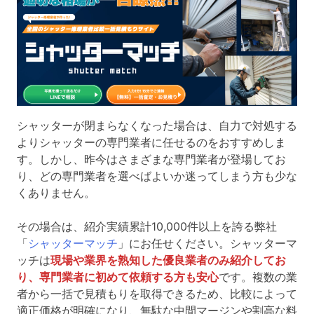
シャッターが閉まらなくなった場合は、自力で対処する
よりシャッターの専門業者に任せるのをおすすめしま
す。しかし、昨今はさまざまな専門業者が登場してお
り、どの専門業者を選べばよいか迷ってしまう方も少な
くありません。
その場合は、紹介実績累計10,000件以上を誇る弊社
「
シャッターマッチ
」にお任せください。シャッターマ
ッチは
現場や業界を熟知した優良業者のみ紹介してお
り、専門業者に初めて依頼する方も安心
です。複数の業
者から一括で見積もりを取得できるため、比較によって
適正価格が明確になり、無駄な中間マージンや割高な料