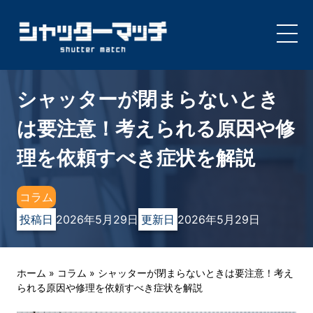
Skip
to
シャッターが閉まらないとき
content
は要注意！考えられる原因や修
理を依頼すべき症状を解説
コラム
投稿日
2026年5月29日
更新日
2026年5月29日
ホーム
»
コラム
»
シャッターが閉まらないときは要注意！考え
られる原因や修理を依頼すべき症状を解説