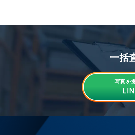
一括
写真を
LI