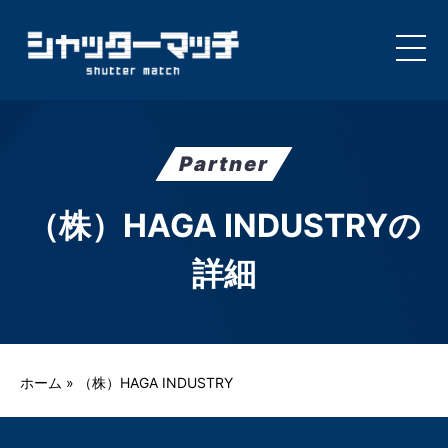
Skip
to
content
Partner
（株）HAGA INDUSTRYの
詳細
ホーム
»
（株）HAGA INDUSTRY