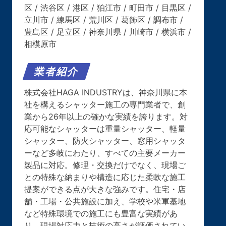
区 / 渋谷区 / 港区 / 狛江市 / 町田市 / 目黒区 /
立川市 / 練馬区 / 荒川区 / 葛飾区 / 調布市 /
豊島区 / 足立区 / 神奈川県 / 川崎市 / 横浜市 /
相模原市
業者紹介
株式会社HAGA INDUSTRYは、神奈川県に本
社を構えるシャッター施工の専門業者で、創
業から26年以上の確かな実績を誇ります。対
応可能なシャッターは重量シャッター、軽量
シャッター、防火シャッター、窓用シャッタ
ーなど多岐にわたり、すべての主要メーカー
製品に対応。修理・交換だけでなく、現場ご
との特殊な納まりや構造に応じた柔軟な施工
提案ができる点が大きな強みです。住宅・店
舗・工場・公共施設に加え、学校や米軍基地
など特殊環境での施工にも豊富な実績があ
り、現場対応力と技術の高さが評価されてい