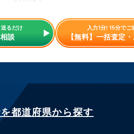
て送るだけ
入力1分! 15分で
で相談
【無料】一括査定・
者を都道府県から探す