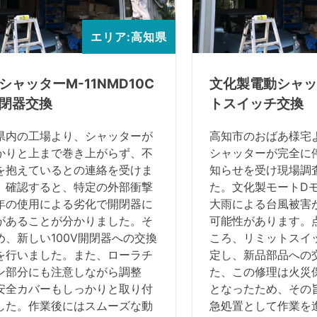
エリア:高知県
シャッターM-11NMD10C
文化製電動シャッ
閉器交換
トスイッチ交換
県内の工場より、シャッターが
高知市のおばあ様宅
かりと上まで巻き上がらず、不
シャッターが完全に
を抱えているとの連絡を受けま
知らせを受け現場調
。確認すると、特定の外部衝撃
た。文化製モートD
年の使用による劣化で開閉器に
大雨による台風被害
があることが分かりました。そ
可能性があります。
め、新しい100V開閉器への交換
ころ、リミットスイ
を行いました。また、ローラチ
定し、新品部品への
ン部分にも注意しながら調整
た、この修理は火災
安全カバーもしっかりと取り付
となったため、その
した。作業後にはスムーズな動
急処置として作業を