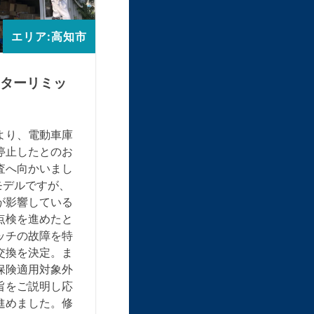
エリア:高知市
ターリミッ
より、電動車庫
停止したとのお
査へ向かいまし
モデルですが、
が影響している
点検を進めたと
ッチの故障を特
交換を決定。ま
保険適用対象外
旨をご説明し応
進めました。修