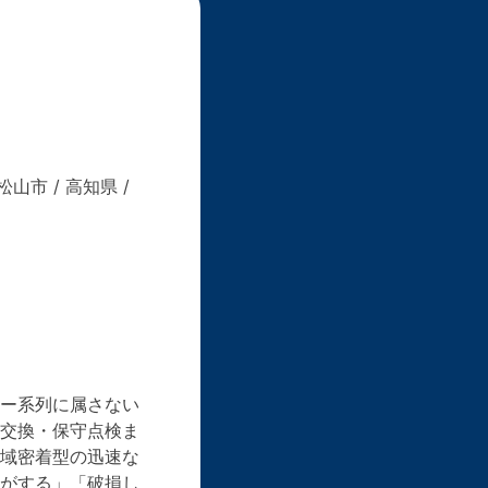
 松山市 / 高知県 /
ー系列に属さない
交換・保守点検ま
域密着型の迅速な
がする」「破損し