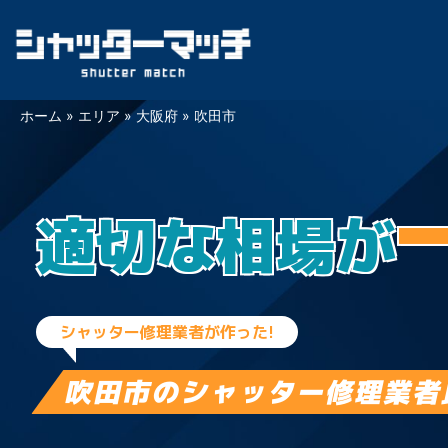
Skip
ホーム
»
エリア
»
大阪府
»
吹田市
to
content
適切な相場が
シャッター修理業者が作った!
吹田市の
シャッター修理業者