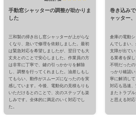
手動窓シャッターの調整が助かりま
巻き込みで
した
ャッター、
三和製の掃き出し窓シャッターが上がらな
倉庫の電動シ
くなり、急いで修理を依頼しました。最初
んでしまい、
は緊急対応を希望しましたが、翌日でも大
支障が出てい
丈夫とのことで安心しました。作業員の方
る業者を探し
は非常に丁寧で、鍵の引っかかりを解除
不明だったの
し、調整を行ってくれました。油差しもし
っかり確認い
てもらい、動作がスムーズになったのを実
寧に解消して
感しています。今後、電動化の見積もりも
対応も迅速、
いただけるとのことで、次のステップも楽
またトラブル
しみです。全体的に満足のいく対応でし
と思える対応
た。