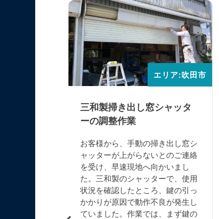
エリア:吹田市
エリア:吹田市
ーのバネ
三和製掃き出し窓シャッタ
ーの調整作業
手動シャッ
お客様から、手動の掃き出し窓シ
とのご報告
ャッターが上がらないとのご連絡
した。この
を受け、早速現地へ向かいまし
不明です
た。三和製のシャッターで、使用
設置されて
状況を確認したところ、鍵の引っ
中柱や埋め
かかりが原因で動作不良が発生し
、それら必
ていました。作業では、まず鍵の