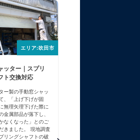
エリア:吹田市
エリア
ャッター｜スプリ
倉庫手動シャッター｜
フト交換対応
応急処置対応
ター製の手動窓シャッ
倉庫に設置された手動シャッ
て、「上げ下げが固
について、中柱を取り外した
に無理矢理下げた際に
のご相談をいただきました。
の金属部品が落下し、
カーは三和または文化とのこ
かなくなった」とのご
す。 現地調査の結果、中柱
だきました。 現地調査
撤去には時間を要する可能性
プリングシャフトの破
ったため、応急処置として以