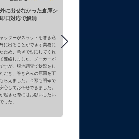
外に出せなかった倉庫シ
動かなくなった窓シャッ
即日対応で解消
リングシャフト交換でス
閉へ
ャッターがスラットを巻き込
三和シャッター製の窓手動タイ
外に出ることができず業務に
に下ろした際に金属パーツが落
たため、急ぎで対応してくれ
に動かなくなったとのことでご
て連絡しました。メーカーが
だきました。現地調査の結果、
ですが、現地調査で状況をし
破損が原因であると判明。寸法
ただき、巻き込みの原因を丁
スプリングシャフトの交換をご
もらえました。金額も明確で
いただき、現金にて成約いただ
安心してお任せできました。
これで再び安心してシャッター
が起きた際にはお願いしたい
ただけます。
でした。