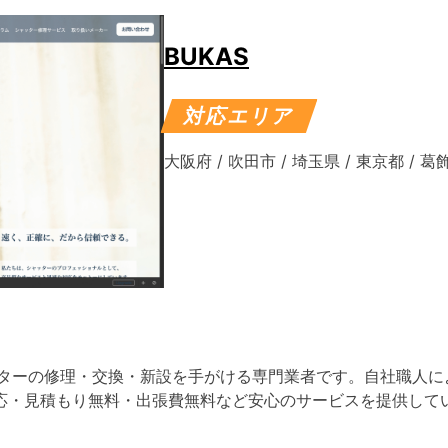
BUKAS
対応エリア
大阪府
/
吹田市
/
埼玉県
/
東京都
/
葛
ッターの修理・交換・新設を手がける専門業者です。自社職人に
応・見積もり無料・出張費無料など安心のサービスを提供して