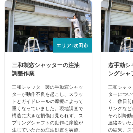
エリア:吹田市
三和製窓シャッターの注油
窓手動シ
調整作業
ングシャ
三和シャッター製の手動窓シャッ
三和シャッ
ターが動作不良を起こし、スラッ
ターについ
トとガイドレールの摩擦によって
く、数日前
重くなっていました。現地調査で
リングなど
構造に大きな損傷は見られず、ス
それ以降動
プリングシャフトの動作に摩擦が
連絡をいた
生じていたため注油処置を実施。
の結果、ス