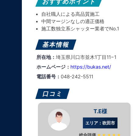
おすすめポイント
自社職人による高品質施工
中間マージンなしの適正価格
施工数独立系シャッター業者でNo.1
基本情報
所在地：
埼玉県川口市並木1丁目11−1
ホームページ：
https://bukas.net/
電話番号：
048-242-5511
口コミ
T.E様
エリア：吹田市
総合評価
★★★★★