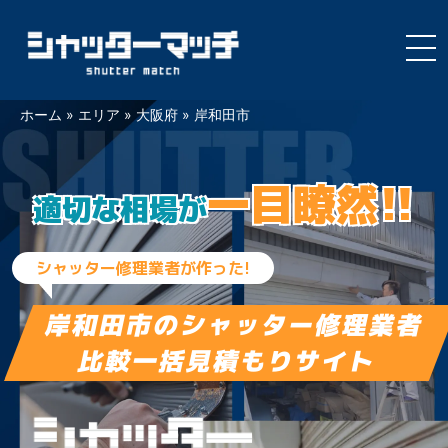
Skip
ホーム
»
エリア
»
大阪府
»
岸和田市
to
content
一目瞭然!!
適切な相場が
シャッター修理業者が作った!
岸和田市の
シャッター修理業者
比較一括見積もりサイト