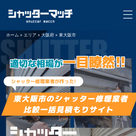
Skip
ホーム
»
エリア
»
大阪府
»
東大阪市
to
content
一目瞭然!!
適切な相場が
シャッター修理業者が作った!
東大阪市の
シャッター修理業者
比較一括見積もりサイト