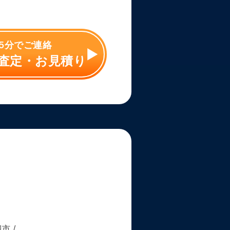
 15分でご連絡
査定・お見積り
槻市
/ …