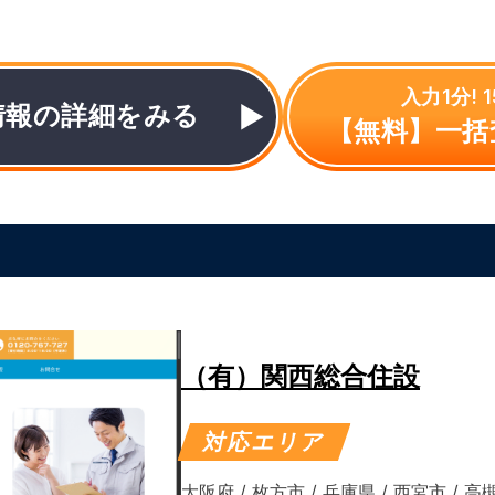
入力1分!
情報の詳細をみる
【無料】一括
（有）関西総合住設
対応エリア
大阪府
/
枚方市
/
兵庫県
/
西宮市
/
高