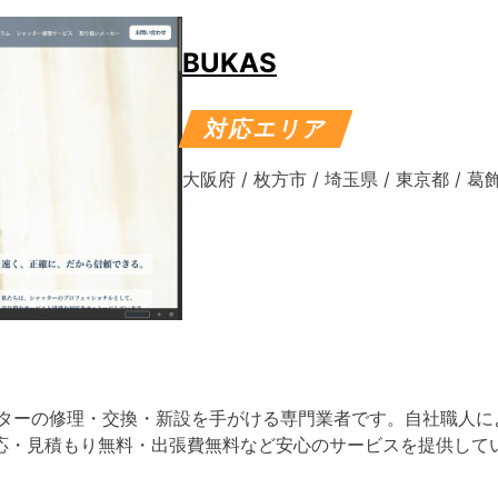
BUKAS
対応エリア
大阪府
/
枚方市
/
埼玉県
/
東京都
/
葛
ッターの修理・交換・新設を手がける専門業者です。自社職人に
応・見積もり無料・出張費無料など安心のサービスを提供して