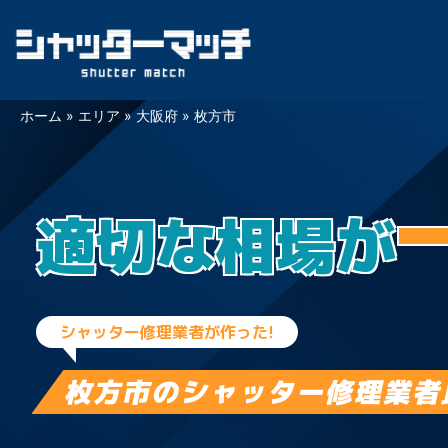
Skip
ホーム
»
エリア
»
大阪府
»
枚方市
to
content
適切な相場が
シャッター修理業者が作った!
枚方市の
シャッター修理業者