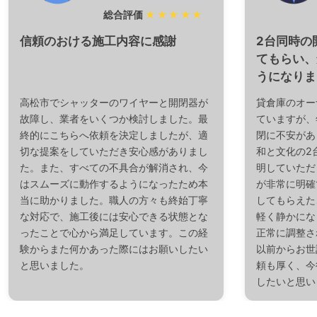
総合評価
★★★★★
信頼のおける施工内容に感謝
2台同時の
てもらい、
うになりま
高松市でシャッターのワイヤーと開閉器が
貸倉庫のオー
故障し、業者をいくつか検討しました。最
ていますが、
終的にこちらへ依頼を決定しましたが、適
閉に不安があ
切な提案をしていただき安心感がありまし
和と文化の2
た。また、すべての不具合が解消され、今
明していただ
はスムーズに動作するようになったため本
が非常に明確
当に助かりました。職人の方々も終始丁寧
してもらえた
な対応で、施工後には安心できる状態とな
軽く静かにな
ったことで心から満足しています。この経
正常に調整さ
験からまた何かあった際にはお願いしたい
以前からお世
と思いました。
頼も厚く、今
したいと思い