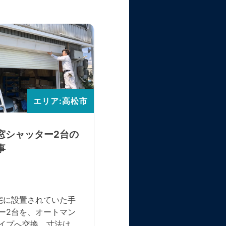
エリア
窓シャッター 電動化で
ーズ開閉
三和シャッター製の手動窓シ
エリア:高松市
ターが故障し、開閉ができな
ったとのことでご相談いただ
した。既に三和シャッターで
窓シャッター2台の
もりを依頼されていたものの
事
答に1か月かかると案内され
急な対応が可能な業者をお探
のことでした。 現地確認の
バネの破損が原因で、スプリ
宅に設置されていた手
シャフトの交換が必要な状態
ー2台を、オートマン
たが、お客様のご希望で電動
イプへ交換。寸法は
（オートマン）をご提案・施