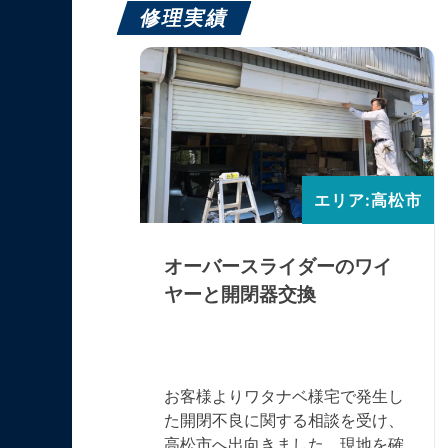
修理実績
エリア:高松市
エリア:高松市
中柱を入
オーバースライダーのワイ
ヤーと開閉器交換
ーで、鍵交
お客様よりワタナベ様宅で発生し
されていま
た開閉不良に関する相談を受け、
認すると、
高松市へ出向きました。現地を確