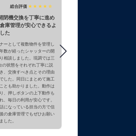
総合評価
★★★★☆
総合評価
★
開閉機交換を丁寧に進め
窓シャッターの電動化で
倉庫管理が安心できるよ
した
ナーとして複数物件を管理し
リビングの掃き出し窓2箇所の
年数が経ったシャッターの開
ターを電動化したいと考え、相
り相談しました。現調では三
た。オートマンに加えてタイマ
台の状態をそれぞれ丁寧に説
を導入する提案をいただき、利
き、交換すべき点とその理由
に納得して依頼しました。日常
でした。同日にまとめて施工
タン操作だけで済むようになり
ことも助かりました。動作は
の時間帯に自動で動いてくれる
り、押しボタンの上下動作も
便利です。快適さと安心感が一
れ、毎日の利用が安心です。
した。
話になっている担当の方で信
後の倉庫管理でもぜひお願い
ました。