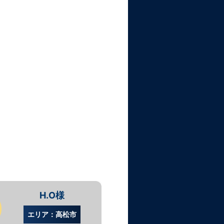
H.O様
S.
エリア：高松市
エリア：