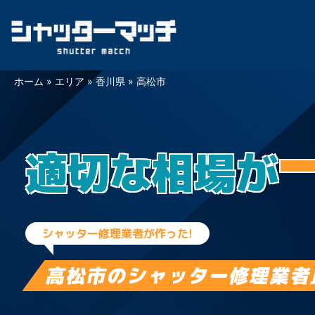
Skip
ホーム
»
エリア
»
香川県
»
高松市
to
content
適切な相場が
シャッター修理業者が作った!
高松市の
シャッター修理業者