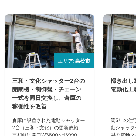
エリア:高松市
三和・文化シャッター2台の
掃き出し
開閉機・制御盤・チェーン
電動化工
一式を同日交換し、倉庫の
稼働性を改善
倉庫に設置された電動シャッター
築5年の住
2台（三和・文化）の更新依頼。
動シャッタ
三和側は開口W3600×H3990、
製の電動タ