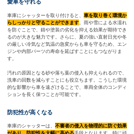
愛車を守れる
車庫にシャッターを取り付けると、
車を取り巻く環境か
らしっかりと守ることができます
。雨や雪による水濡れ
を防ぐことで、錆や塗装の劣化を抑える効果が期待でき
るのが大きな魅力です。さらに、夏の強い直射日光や冬
の厳しい冷気など気温の急変からも車を守るため、エン
ジンや内部パーツの寿命を延ばすことにもつながりま
す。
汚れの原因となる砂や落ち葉の侵入も抑えられるので、
洗車の回数を減らすことにも役立ちます。こうした環境
的な影響から車を遠ざけることで、車両全体のコンディ
ションを長く保つことが可能です。
防犯性が高くなる
車庫のシャッターは、
不審者の侵入を物理的に防ぐ効果
があり、防犯性を大幅に高める
手段となります。特に頑