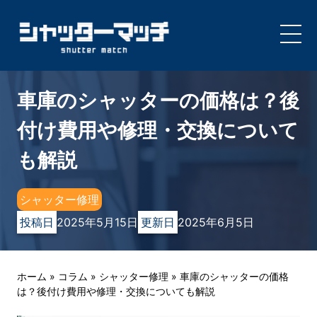
Skip
to
車庫のシャッターの価格は？後
content
付け費用や修理・交換について
も解説
シャッター修理
投稿日
2025年5月15日
更新日
2025年6月5日
ホーム
»
コラム
»
シャッター修理
»
車庫のシャッターの価格
は？後付け費用や修理・交換についても解説