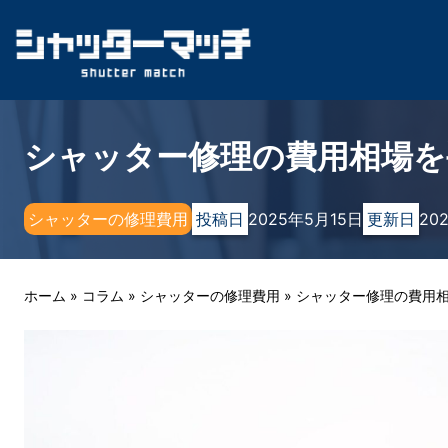
Skip
to
content
シャッター修理の費用相場を
シャッターの修理費用
投稿日
2025年5月15日
更新日
20
ホーム
»
コラム
»
シャッターの修理費用
»
シャッター修理の費用