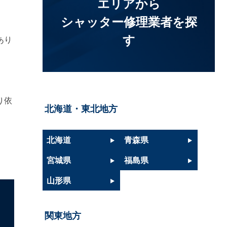
エリアから
シャッター修理業者を探
す
あり
り依
北海道・東北地方
北海道
青森県
宮城県
福島県
山形県
関東地方