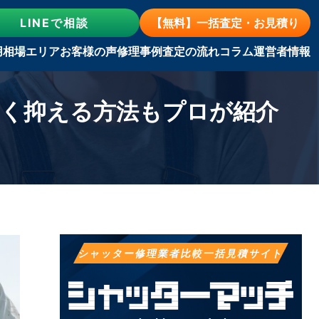
LINE
で相談
【無料】一括査定・お見積り
用相場
エリア
お客様の声
修理事例
査定の流れ
コラム
運営者情報
安く抑える方法もプロが紹介
シャッター修理業者比較一括見積サイト