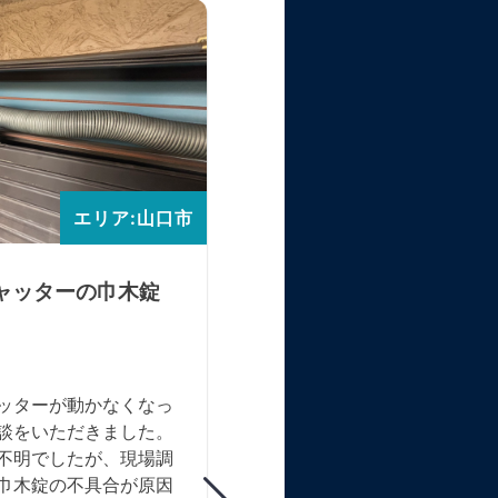
YKK製手動窓シャッタ
バネ・スラット交換
手動窓シャッターが途中で止
り、開閉不可の状態とのご相
いただきました。現場調査の
エリア:山口市
果、シャフトが折れているこ
原因と判明し、スムーズな開
取り戻すため**バネ・スラ
ャッターの巾木錠
交換（スラット色：黒）**
しました。作業完了後は正常
作することを確認し、「問題
使えるようになって安心した
ッターが動かなくなっ
ご満足いただきました。今後
談をいただきました。
適にご使用いただくため、定
不明でしたが、現場調
なメンテナンスをおすすめし
巾木錠の不具合が原因
た。