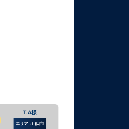
T.A様
W.
エリア：山口市
エリア：