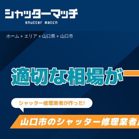
Skip
ホーム
»
エリア
»
山口県
»
山口市
to
content
適切な相場が
シャッター修理業者が作った!
山口市の
シャッター修理業者