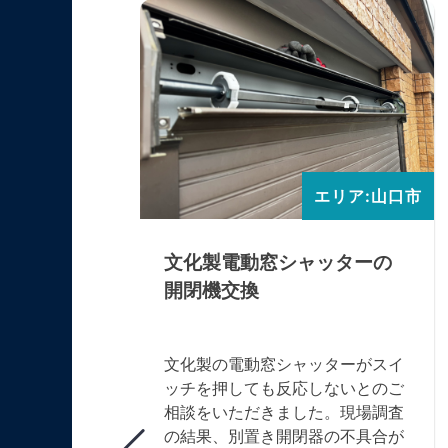
エリア:山口市
エリア:山口市
ッターの
換
文化製電動窓シャッターの
開閉機交換
くなったと
所設置の手
て現地調査
お住まい
文化製の電動窓シャッターがスイ
70mm、レ
ッチを押しても反応しないとのご
詳細データも
相談をいただきました。現場調査
やスラット
の結果、別置き開閉器の不具合が