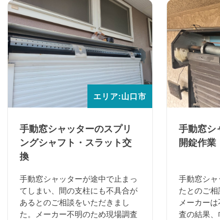
エリア:山口市
手動窓シャッターのスプリ
手動窓シ
ングシャフト・スラット交
開錠作業
換
手動窓シャッターが途中で止まっ
手動窓シャ
てしまい、間の支柱にも不具合が
たとのご相
あるとのご相談をいただきまし
メーカーは
た。メーカー不明のため現場調査
査の結果、