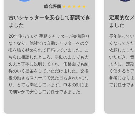
総合評価
★★★★★
古いシャッターを安心して新調でき
定期的なメ
ました
ました
20年使っていた手動シャッターが突然降り
長年使ってい
なくなり、他社では自動シャッターへの交
くなってきた
換を強く勧められて戸惑っていました。こ
依頼しました
ちらに相談したところ、手動のままでも大
いただき、音
丈夫と丁寧に説明してくれ、価格面でも納
ように。定期
得のいく提案をしていただけました。交換
く使えるとア
後の動きもスムーズで見た目もきれいにな
参考になりま
り、とても満足しています。巾木の対応ま
てお任せでき
で細やかで安心してお任せできました。