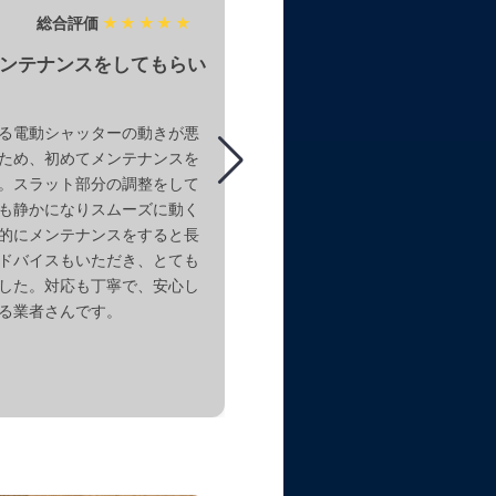
総合評価
★★★★★
総合評価
★
ンテナンスをしてもらい
重い電動シャッターの動
ズにしてもらった
る電動シャッターの動きが悪
自宅の窓のシャッターが開け閉
ため、初めてメンテナンスを
重いため電動シャッターに替え
。スラット部分の調整をして
話しました。ついでにスラット
も静かになりスムーズに動く
し、電動シャッターに替えても
的にメンテナンスをすると長
た。もうひとつ、重くなってる
ドバイスもいただき、とても
ャッターがあったので、そちら
した。対応も丁寧で、安心し
換をしてもらって、スムーズに
る業者さんです。
してもらいました。
エリア