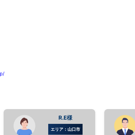
p/
R.E様
エリア：山口市