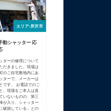
エリア:所沢市
エリア
手動シャッター 応
三協アルミ製電動窓シ
応
ター 巻き込みほぐし対
ッターの修理について
三協アルミ製の電動窓シャッ
ただきました。現場は
が降りなくなったとのご連絡
町のご自宅敷地内にあ
ただき、緊急対応を実施しま
ッターで、メーカーは
た。複数の業者にお問い合わ
とです。 お電話でのご
れている中、最短での訪問を
と、現場をご本人は直
されていたため、迅速に現場
ていないものの、第三
かいました。 現地調査の結
棒が入り、シャッター
ャッター内部で巻き込みが発
に破損している」との
ていたため、巻き込みのほぐ