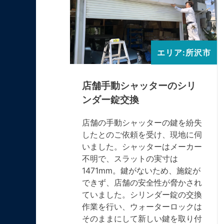
エリア:所沢市
エリア:所沢市
ターのス
店舗手動シャッターのシリ
ンダー錠交換
ら連絡を受
店舗の手動シャッターの鍵を紛失
タイプの東
したとのご依頼を受け、現地に伺
段通り操作
いました。シャッターはメーカー
閉まらなく
不明で、スラットの実寸は
。検査の結
1471mm。鍵がないため、施錠が
ールからの
できず、店舗の安全性が脅かされ
障箇所への
ていました。シリンダー錠の交換
ために丁寧
作業を行い、ウォーターロックは
の後スラッ
そのままにして新しい鍵を取り付