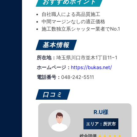
おすすめポイント
自社職人による高品質施工
中間マージンなしの適正価格
施工数独立系シャッター業者でNo.1
基本情報
所在地：
埼玉県川口市並木1丁目11−1
ホームページ：
https://bukas.net/
電話番号：
048-242-5511
口コミ
R.U様
エリア：所沢市
総合評価
★★★★★