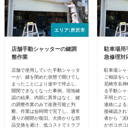
エリア:所沢市
店舗手動シャッターの鍵調
駐車場用
整作業
急修理対
店舗で使用していた手動シャッタ
駐車場シャ
ーが、鍵を閉めた状態で開けてし
ご相談をい
まったことにより途中で停止し、
尼崎市名神
開閉できなくなった事例。現地確
る手動シャ
認の結果、内部に異常はなく、鍵
不明とのこ
の調整作業のみで改善可能と判
連絡による
断。作業は短時間で完了し、通常
接確認され
通りの開閉が復旧。大掛かりな部
者から「泥
品交換を避け、低コストでトラブ
がボコボコ