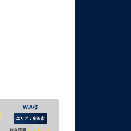
W.A様
G.
エリア：所沢市
エリア：
総合評価
★★★★☆
総合評価
★