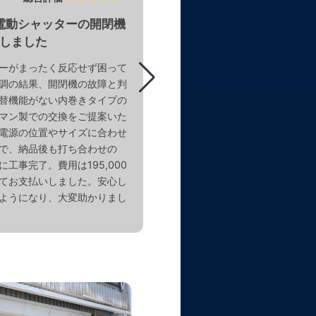
窓電動シャッターの開閉機
YKK窓シャッターのスラ
しました
を修理していただきまし
ーがまったく反応せず困って
手動シャッターの片側がレール
調の結果、開閉機の故障と判
しまい、まったく動かせない状
替機能がない内巻きタイプの
製のもので心配していましたが
マン製での交換をご提案いた
果すぐに原因が分かり、スムー
電源の位置やサイズに合わせ
応していただきました。スラッ
で、納品後も打ち合わせの
より無事に開閉できるようにな
工事完了。費用は195,000
34,000円で現金での支払いで
てお支払いしました。安心し
も丁寧で、お願いして本当によ
ようになり、大変助かりまし
す。