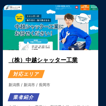
（株）中越シャッター工業
対応エリア
新潟県
/
新潟市
/
長岡市
業者紹介