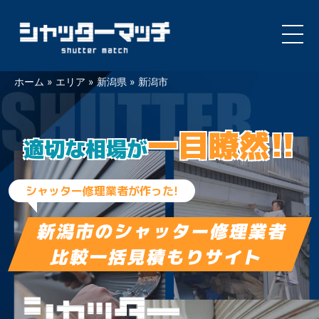
Skip
ホーム
»
エリア
»
新潟県
»
新潟市
to
content
一目瞭然!!
適切な相場が
シャッター修理業者が作った!
新潟市の
シャッター修理業者
比較一括見積もりサイト