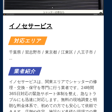
イノセサービス
対応エリア
千葉県
/
習志野市
/
東京都
/
江東区
/
八王子市
/
…
業者紹介
イノセサービスは、関東エリアでシャッターの修
理・交換・保守を専門に行う業者です。​24時間
365日対応の緊急サポート体制を整え、急なトラ
ブルにも迅速に対応します。​無料の現地調査と明
朗な料金体系で、初めての方でも安心して依頼で
きます。​店舗や住宅、施設など多様な現場での豊