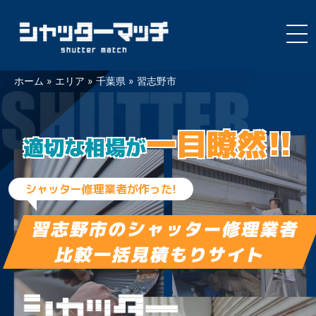
Skip
ホーム
»
エリア
»
千葉県
»
習志野市
to
content
一目瞭然!!
適切な相場が
シャッター修理業者が作った!
習志野市の
シャッター修理業者
比較一括見積もりサイト