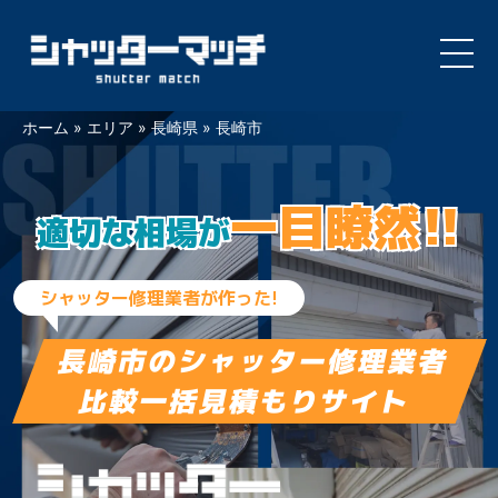
Skip
ホーム
»
エリア
»
長崎県
»
長崎市
to
content
一目瞭然!!
適切な相場が
シャッター修理業者が作った!
長崎市の
シャッター修理業者
比較一括見積もりサイト