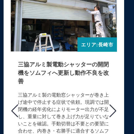
エリア:長崎市
三協アルミ製電動シャッターの開閉
機をソムフィへ更新し動作不良を改
善
三協アルミ製の電動窓シャッターが巻き上
げ途中で停止する症状で依頼。現調では開
閉機の経年劣化によりモーター出力が不足
し、重量に対して巻き上げ力が足りていな
いことを確認。手動切替は不要との要望に
合わせ、内巻き・右勝手に適合するソムフ