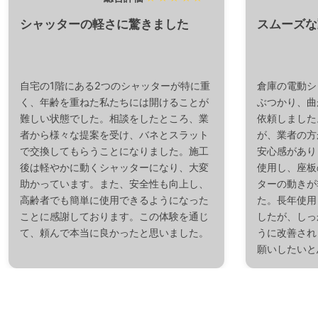
シャッターの軽さに驚きました
スムーズな
自宅の1階にある2つのシャッターが特に重
倉庫の電動シ
く、年齢を重ねた私たちには開けることが
ぶつかり、曲
難しい状態でした。相談をしたところ、業
依頼しました
者から様々な提案を受け、バネとスラット
が、業者の方
で交換してもらうことになりました。施工
安心感があり
後は軽やかに動くシャッターになり、大変
使用し、座板
助かっています。また、安全性も向上し、
ターの動きが
高齢者でも簡単に使用できるようになった
た。長年使用
ことに感謝しております。この体験を通じ
したが、しっ
て、頼んで本当に良かったと思いました。
うに改善され
願いしたいと