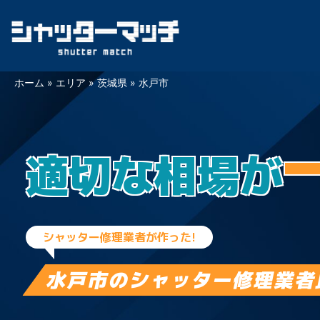
Skip
ホーム
»
エリア
»
茨城県
»
水戸市
to
content
適切な相場が
シャッター修理業者が作った!
水戸市の
シャッター修理業者