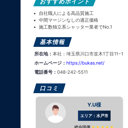
おすすめポイント
自社職人による高品質施工
中間マージンなしの適正価格
施工数独立系シャッター業者でNo.1
基本情報
所在地：
本社：埼玉県川口市並木1丁目11−1
ホームページ：
https://bukas.net/
電話番号：
048-242-5511
口コミ
Y.U様
エリア：水戸市
総合評価
★★★★★