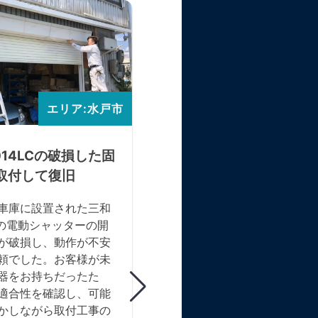
エリア:水戸市
エリア
014LCの破損した固
店舗手動シャッターの
取付して復旧
ット・バネ交換工事
車庫に設置された三和
店舗の手動シャッターが下り
LCの電動シャッターの開
なったため、応急的にコンパ
が破損し、動作が不安
仮塞ぎを行い、後日本工事を
頼でした。お客様が未
施。内巻き仕様、高さ2285
器をお持ちだったた
幅1670mm、スラット実寸
適合性を確認し、可能
1720mm、板厚0.8mm、レ
かしながら取付工事の
行き44mmの構造。天井解