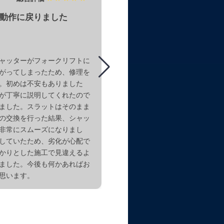
動作に戻りました
手持ち部材の活用にも柔
もらえました
ャッターがフォークリフトに
車庫シャッターの開閉器の固定
がってしまったため、修理を
しまい、自分で保管していた未
。初めは不安もありました
使えないか相談したところ、実
が丁寧に説明してくれたので
確認したうえで、可能な範囲で
ました。スラットはそのまま
法を提案してくださいました。
の交換を行った結果、シャッ
がかからないよう配慮してくれ
非常にスムーズになりまし
もありがたかったです。作業中
していたため、劣化が心配で
整や安全面の確認をしっかりし
かりとした施工で見違えるよ
き、動作も安定して快適になり
ました。今後も何かあればお
じ悩みを抱えている方にも安心
思います。
れる対応でした。