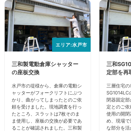
エリア:水戸市
三和製電動倉庫シャッター
三和SG1
の座板交換
定部を再
水戸市の堤様から、倉庫の電動シ
三層住宅の
ャッターがフォークリフトにぶつ
SG1014
かり、曲がってしまったとのご依
閉器固定部
頼を受けました。現地調査を行っ
定とのご依
たところ、スラットは7枚そのま
使用の開閉
ま使用し、座板の交換が必要であ
め、現場で
ることが確認されました。三和製
な部分を活