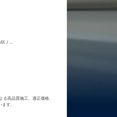
飾区
/ …
よる高品質施工、適正価格、
います。