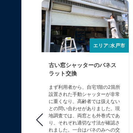
エリア:水戸市
エリア:水戸市
庫シャッ
古い窓シャッターのバネス
ラット交換
が動かない
まず利用者から、自宅1階の2箇所
ました。メ
設置された手動シャッターが非常
機種を断定
に重くなり、高齢者では扱えない
開閉できな
との問い合わせがありました。現
めていま
地調査では、両窓とも外巻式であ
ーが動作す
り、それぞれ適切な寸法が確認さ
して通常ど
れました。一台はバネのみへの交