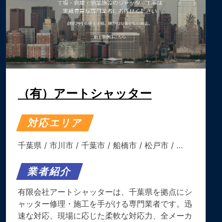
（有）アートシャッター
対応エリア
千葉県
/
市川市
/
千葉市
/
船橋市
/
松戸市
/ …
業者紹介
有限会社アートシャッターは、千葉県を拠点にシ
ャッター修理・施工を手がける専門業者です。迅
速な対応、現場に応じた柔軟な対応力、全メーカ