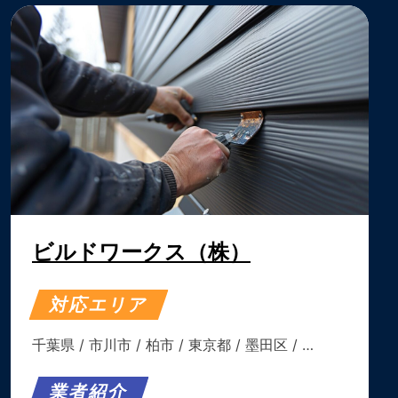
ビルドワークス（株）
対応エリア
千葉県
/
市川市
/
柏市
/
東京都
/
墨田区
/ …
業者紹介