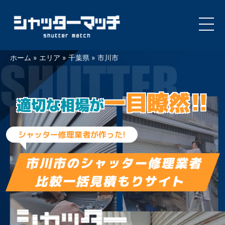
Skip
ホーム
»
エリア
»
千葉県
»
市川市
to
content
一目瞭然!!
適切な相場が
シャッター修理業者が作った!
市川市の
シャッター修理業者
比較一括見積もりサイト