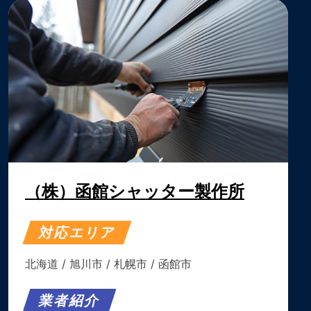
（株）函館シャッター製作所
対応エリア
北海道
/
旭川市
/
札幌市
/
函館市
業者紹介