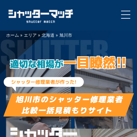
Skip
ホーム
»
エリア
»
北海道
»
旭川市
to
content
一目瞭然!!
適切な相場が
シャッター修理業者が作った!
旭川市の
シャッター修理業者
比較一括見積もりサイト