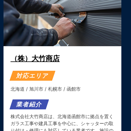
（株）大竹商店
対応エリア
北海道
/
旭川市
/
札幌市
/
函館市
業者紹介
株式会社大竹商店は、北海道函館市に拠点を置く
ガラス工事や建具工事を中心に、シャッターの取
り付け・修理にも対応している業者です。​施設の