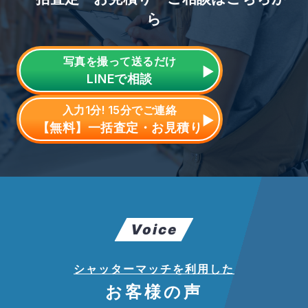
ら
写真を撮って送るだけ
LINE
で相談
入力1分! 15分でご連絡
【無料】一括査定・お見積り
Voice
シャッターマッチを利用した
お客様の声