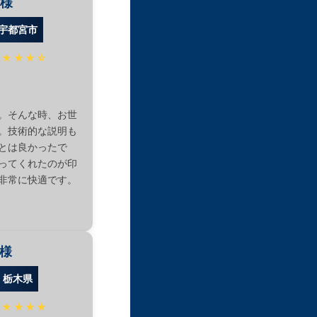
I様
宇都宮市
★★★★☆
。そんな時、お世
。技術的な説明も
とは良かったで
ってくれたのが印
非常に快適です。
I様
：栃木県
★★★★★