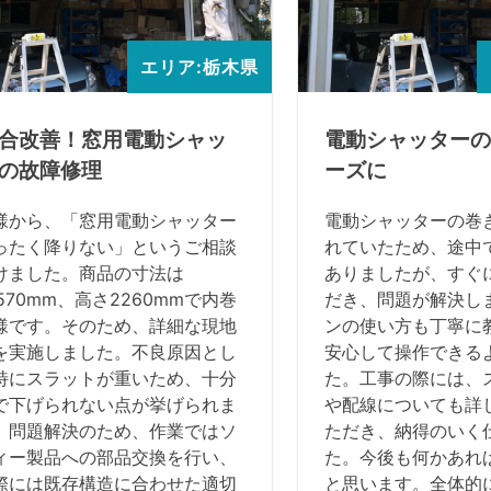
エリア:栃木県
合改善！窓用電動シャッ
電動シャッターの
の故障修理
ーズに
様から、「窓用電動シャッター
電動シャッターの巻
ったく降りない」というご相談
れていたため、途中
けました。商品の寸法は
ありましたが、すぐ
570mm、高さ2260mmで内巻
だき、問題が解決し
様です。そのため、詳細な現地
ンの使い方も丁寧に
を実施しました。不良原因とし
安心して操作できる
特にスラットが重いため、十分
た。工事の際には、
で下げられない点が挙げられま
や配線についても詳
。問題解決のため、作業ではソ
ただき、納得のいく
ィー製品への部品交換を行い、
た。今後も何かあれ
際には既存構造に合わせた適切
と思います。全体的