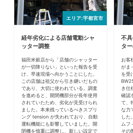
エリア:宇都宮市
経年劣化による店舗電動シャ
不具
ッター調整
ター
福田米穀店から「店舗のシャッター
お客
が一切降りない」といった報告を受
がま
け、早速現場へ向かうことにした。
を受
この店舗は祖父から引き継いだもの
BW2
であり、大切に使われている。調査
き仕
を進めると、開閉機部分が長年使用
確認
されていたため、劣化が見受けられ
て、
ました。本来残っているべきスプリ
な力
ング tension が失われており、自動
した
運転機能にも影響していました。開
ムフ
閉機を慎重に調整し、新しい設定で
その