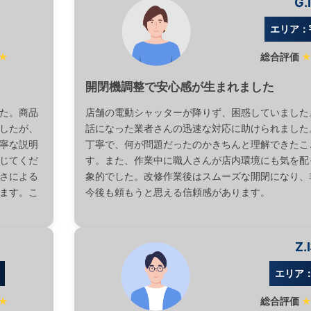
G.
エリア：
★
総合評価
開閉機調整で安心感が生まれました
た。商品
店舗の電動シャッターが降りず、困惑していました
したが、
話になった業者さんの迅速な対応に助けられました
寧な説明
丁寧で、何が問題だったのかきちんと理解できたこ
じてくだ
す。また、作業中に職人さんが店内環境にも気を配
さによる
象的でした。改修作業後はスムーズな開閉になり、
ます。こ
今後も頼もうと思える信頼感があります。
Z.
エリア
★
総合評価