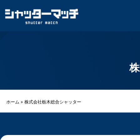
Skip
to
content
株
ホーム
»
株式会社栃木総合シャッター