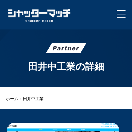
Skip
to
content
Partner
田井中工業の詳細
ホーム
»
田井中工業