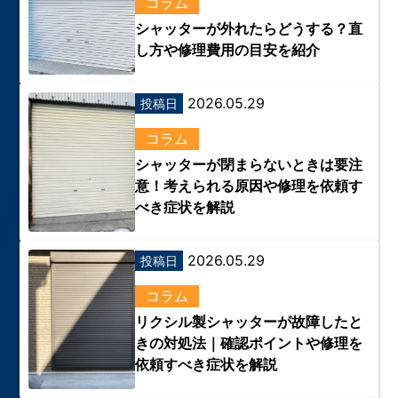
コラム
シャッターが外れたらどうする？直
し方や修理費用の目安を紹介
2026.05.29
投稿日
コラム
シャッターが閉まらないときは要注
意！考えられる原因や修理を依頼す
べき症状を解説
2026.05.29
投稿日
コラム
リクシル製シャッターが故障したと
きの対処法｜確認ポイントや修理を
依頼すべき症状を解説