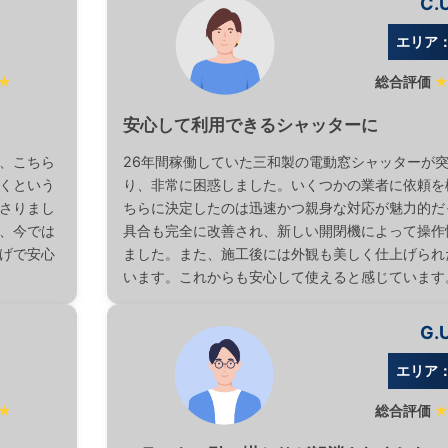
C.
エリア
★
総合評価
安心して利用できるシャッターに
、こちら
26年間稼働していた三和製の電動窓シャッターが
くという
り、非常に困惑しました。いくつかの業者に依頼を
さりまし
ちらに決定したのは迅速かつ親身な対応が魅力的だ
、今では
具合も完全に改善され、新しい開閉機によって操作
げで安心
ました。また、施工後には外観も美しく仕上げられ
います。これからも安心して使えると感じています
G.
エリア
★
総合評価