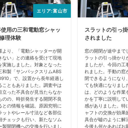
エリア:富山市
年使用の三和電動窓シャッ
スラットの引っ掛
修理体験
されました
様より、「電動シャッターが開
窓の開閉が途中まで
きない」との連絡を受けて現地
ラットの引っ掛かり
を実施しました。対象となった
ましたが、今回の工
三和製「サンパックスリムABS
れました。手動の窓
90910」で、設置から長年経過し
閉できるようになり
ることもありました。調査中は
ても快適になりまし
目立った不具合が見当たらなか
は、どのような作業
ものの、時折発生する開閉不良
かを丁寧に説明して
るとの情報を確認。原因究明に
感がありました。特
ラットやレール寸法など各部位
ャフトの交換が効果
細チェックも行い、新たなソム
具合が嘘のように解
ー製開閉機への交換を行いまし
今後も何かあればお