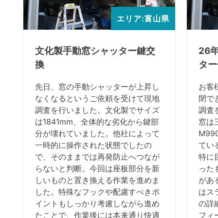
エリア:富山県
文化製手動窓シャッター鍵交
26
換
ター
先日、窓の手動シャッターが上昇し
お客
なくなるというご依頼を受けて現地
閉で
調査を行いました。文化製でサイズ
調査
は1841mm、全体的な劣化から鍵部
窓は
分が壊れていました。他社によって
M9
一時的に操作された状態でしたの
てい
で、そのままでは再発防止へつなが
特に
らないと判断。今回は座板部分を新
った
しいものと置き換える作業を進めま
があ
した。特殊なフックや配慮すべきポ
はス
イントもしっかり考慮しながら進め
の詳
たことで、作業後には本来通り快適
フィ