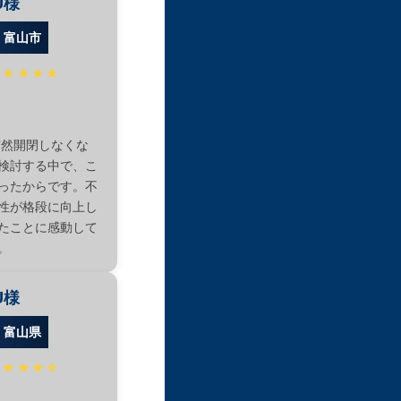
U様
：富山市
★★★★★
突然開閉しなくな
検討する中で、こ
ったからです。不
性が格段に向上し
たことに感動して
。
U様
：富山県
★★★★☆