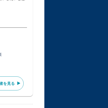
類
者を見る