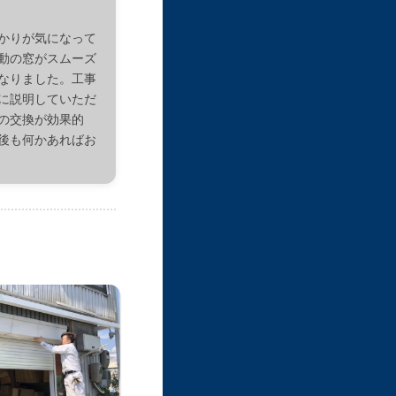
かりが気になって
動の窓がスムーズ
なりました。工事
に説明していただ
の交換が効果的
後も何かあればお