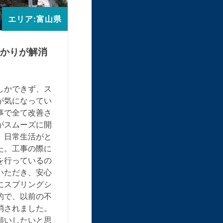
エリア:富山県
かりが解消
しかできず、ス
が気になってい
事で全て改善さ
がスムーズに開
、日常生活がと
た。工事の際に
を行っているの
いただき、安心
にスプリングシ
的で、以前の不
消されました。
願いしたいと思