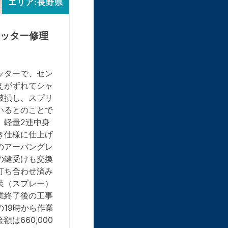
エリア:長野県
ッター修理
ッターで、セン
えがずれてシャ
破損し、スプリ
いるとのことで
、軽量2連中身
き仕様に仕上げ
のアーバングレ
の鍵受けも交換
打ち合わせ済み
装（スプレー）
業終了後の工事
19時から作業
は660,000