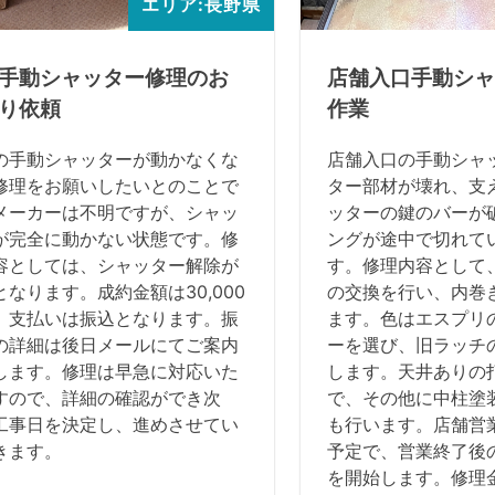
エリア:長野県
手動シャッター修理のお
店舗入口手動シャ
り依頼
作業
の手動シャッターが動かなくな
店舗入口の手動シャ
修理をお願いしたいとのことで
ター部材が壊れ、支
メーカーは不明ですが、シャッ
ッターの鍵のバーが
が完全に動かない状態です。修
ングが途中で切れて
容としては、シャッター解除が
す。修理内容として
となります。成約金額は30,000
の交換を行い、内巻
、支払いは振込となります。振
ます。色はエスプリ
の詳細は後日メールにてご案内
ーを選び、旧ラッチ
します。修理は早急に対応いた
します。天井ありの
すので、詳細の確認ができ次
で、その他に中柱塗
工事日を決定し、進めさせてい
も行います。店舗営
きます。
予定で、営業終了後の
を開始します。修理金額