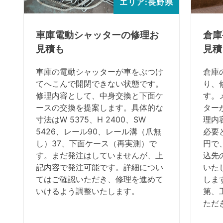
エリア:長野県
車庫電動シャッターの修理お
倉庫
見積も
見積
車庫の電動シャッターが車をぶつけ
倉庫
てへこんで開閉できない状態です。
り、
修理内容として、中身交換と下面ケ
す。
ースの交換を提案します。具体的な
ター
寸法はW 5375、H 2400、SW
理内
5426、レール90、レール溝（爪無
必要
し）37、下面ケース（再実測）で
円で
す。まだ発注はしていませんが、上
込先
記内容で発注可能です。詳細につい
いた
てはご確認いただき、修理を進めて
しま
いけるよう調整いたします。
第、
ただ