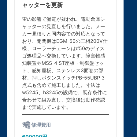
ャッターを更新
雷の影響で漏電が疑われ、電動倉庫シ
ャッターの見直しを行いました。メー
カー見積りと同内容での対応となって
おり、開閉機はEGM-50の三相200V仕
様、ローラーチェーンは#50のディス
ゴ処理品へ交換しています。障害物感
知装置やMSS-4 ST座板・制御盤セッ
ト、感知座板、ステンレス3面巻の部
材、押しボタンスイッチPB-55UBP 3
点式も含めて施工しました。寸法は
w5245、h3245の設備で、既存条件に
合わせて組み直し、交換後は動作確認
まで実施しています。
修理費用
600000円