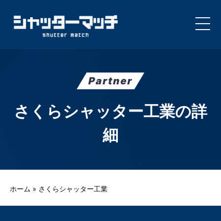
Skip
to
content
Partner
さくらシャッター工業の詳
細
ホーム
»
さくらシャッター工業