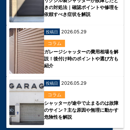
リクシル製シャッターが故障したと
きの対処法｜確認ポイントや修理を
依頼すべき症状を解説
2026.05.29
投稿日
コラム
ガレージシャッターの費用相場を解
説！後付け時のポイントや選び方も
紹介
2026.05.29
投稿日
コラム
シャッターが途中で止まるのは故障
のサイン？主な原因や無理に動かす
危険性を解説