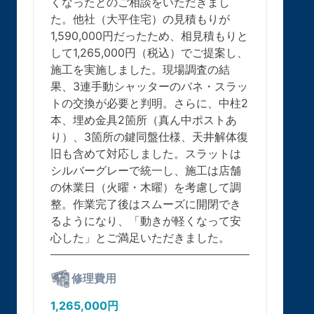
くなったとのご相談をいただきまし
た。他社（大平住宅）の見積もりが
1,590,000円だったため、相見積もりと
して1,265,000円（税込）でご提案し、
施工を実施しました。現場調査の結
果、3連手動シャッターのバネ・スラッ
トの交換が必要と判明。さらに、中柱2
本、埋め金具2箇所（真ん中ポストあ
り）、3箇所の鍵同盤仕様、天井解体復
旧も含めて対応しました。スラットは
シルバーグレーで統一し、施工は店舗
の休業日（火曜・木曜）を考慮して調
整。作業完了後はスムーズに開閉でき
るようになり、「動きが軽くなって安
心した」とご満足いただきました。
修理費用
1,265,000円