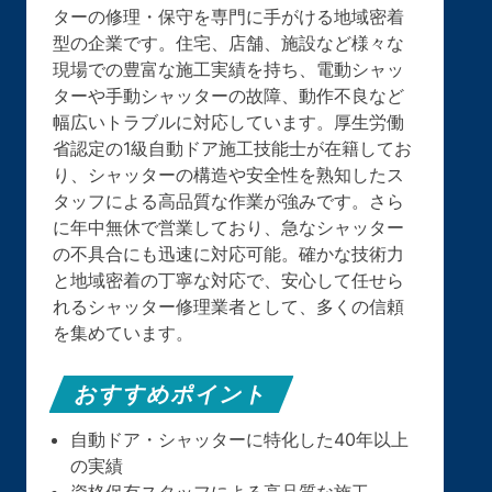
ターの修理・保守を専門に手がける地域密着
型の企業です。住宅、店舗、施設など様々な
現場での豊富な施工実績を持ち、電動シャッ
ターや手動シャッターの故障、動作不良など
幅広いトラブルに対応しています。厚生労働
省認定の1級自動ドア施工技能士が在籍してお
り、シャッターの構造や安全性を熟知したス
タッフによる高品質な作業が強みです。さら
に年中無休で営業しており、急なシャッター
の不具合にも迅速に対応可能。確かな技術力
と地域密着の丁寧な対応で、安心して任せら
れるシャッター修理業者として、多くの信頼
を集めています。
おすすめポイント
自動ドア・シャッターに特化した40年以上
の実績
資格保有スタッフによる高品質な施工