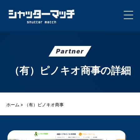
Skip
to
content
Partner
（有）ピノキオ商事の詳細
ホーム
»
（有）ピノキオ商事