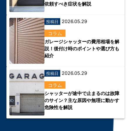
依頼すべき症状を解説
2026.05.29
投稿日
コラム
ガレージシャッターの費用相場を解
説！後付け時のポイントや選び方も
紹介
2026.05.29
投稿日
コラム
シャッターが途中で止まるのは故障
のサイン？主な原因や無理に動かす
危険性を解説