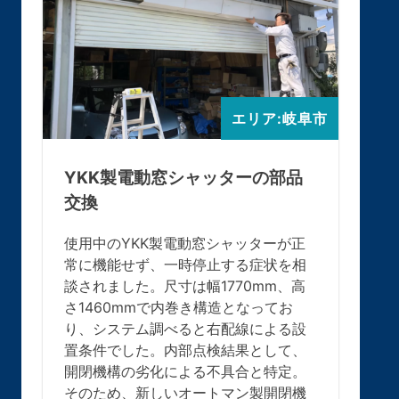
エリア:岐阜市
YKK製電動窓シャッターの部品
交換
使用中のYKK製電動窓シャッターが正
常に機能せず、一時停止する症状を相
談されました。尺寸は幅1770mm、高
さ1460mmで内巻き構造となってお
り、システム調べると右配線による設
置条件でした。内部点検結果として、
開閉機構の劣化による不具合と特定。
そのため、新しいオートマン製開閉機