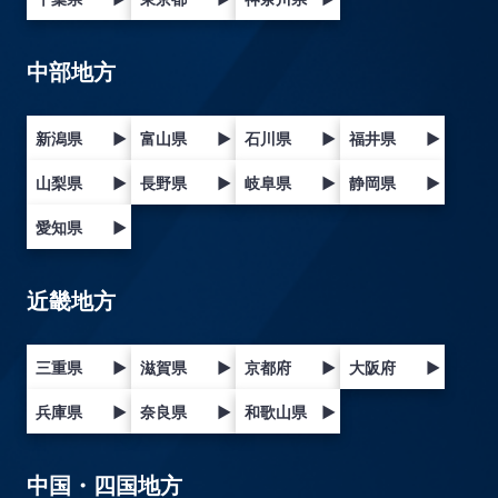
中部地方
新潟県
▶
富山県
▶
石川県
▶
福井県
▶
山梨県
▶
長野県
▶
岐阜県
▶
静岡県
▶
愛知県
▶
近畿地方
三重県
▶
滋賀県
▶
京都府
▶
大阪府
▶
兵庫県
▶
奈良県
▶
和歌山県
▶
中国・四国地方