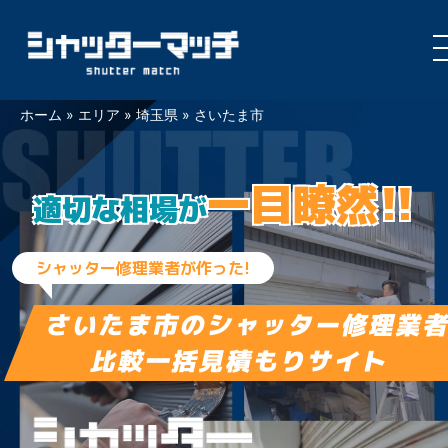
Skip
ホーム
»
エリア
»
埼玉県
»
さいたま市
to
content
一目瞭然!!
適切な相場が
シャッター修理業者が作った!
さいたま市の
シャッター修理業
比較一括見積もりサイト