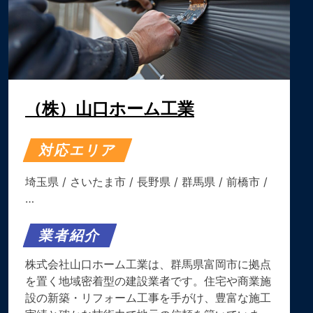
（株）山口ホーム工業
対応エリア
埼玉県
/
さいたま市
/
長野県
/
群馬県
/
前橋市
/
…
業者紹介
株式会社山口ホーム工業は、群馬県富岡市に拠点
を置く地域密着型の建設業者です。​住宅や商業施
設の新築・リフォーム工事を手がけ、豊富な施工