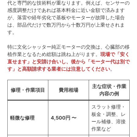
代と専門的な技術料が重なります。例えば、センサーの
感度調整だけであれば基本料金に近い金額で済みます
が、落雷や経年劣化で基板やモーターが故障した場合
は、部品代だけで数万円から十数万円が上乗せされま
す。
特に文化シャッター純正モーターの交換は、心臓部の移
植作業となるため総額は跳ね上がります。
現場で「安く
直せます」と安請け合いし、後から「モーター代は別で
す」と高額請求する業者には注意してください
。
主な症状・作業
修理・作業項目
費用相場
内容の例
スラット修理・
板金・調整、レ
軽微な修理
4,500円 〜
ール補修、溶接
作業など