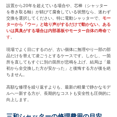
設置から20年を超えている場合や、芯棒（シャッター
を巻き取る軸）が錆びて腐食している状態なら、迷わず
交換を選択してください。特に電動シャッターで、
モー
ターから「ウー」と唸り声がするだけで動かない、ある
いは異臭がする場合は内部基板やモーター自体の寿命
で
す
。
現場でよく目にするのが、古い個体に無理やり一部の部
品だけを替えて凌ごうとするケースです。しかし、一箇
所を直してもすぐに別の箇所が悲鳴を上げ、結局は「最
初から全交換した方が安かった」と後悔する方が後を絶
ちません。
高額な修理を繰り返すよりも、最新の軽量で静かなモデ
ルへ一新する方が、長期的なコストも安全性も圧倒的に
向上します。
三和シャッターの修理費用の目安