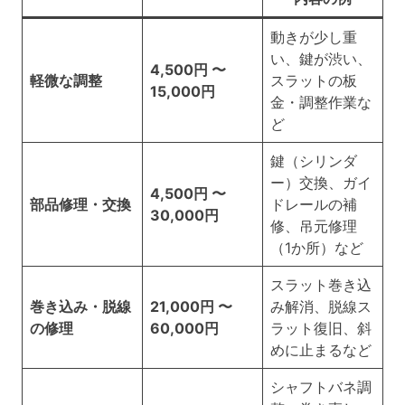
動きが少し重
い、鍵が渋い、
4,500円 〜
軽微な調整
スラットの板
15,000円
金・調整作業な
ど
鍵（シリンダ
ー）交換、ガイ
4,500円 〜
部品修理・交換
ドレールの補
30,000円
修、吊元修理
（1か所）など
スラット巻き込
巻き込み・脱線
21,000円 〜
み解消、脱線ス
の修理
60,000円
ラット復旧、斜
めに止まるなど
シャフトバネ調