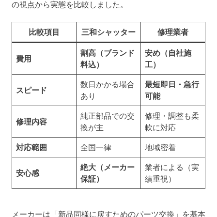
の視点から実態を比較しました。
比較項目
三和シャッター
修理業者
割高（ブランド
安め（自社施
費用
料込）
工）
数日かかる場合
最短即日・急行
スピード
あり
可能
純正部品での交
修理・調整も柔
修理内容
換が主
軟に対応
対応範囲
全国一律
地域密着
絶大（メーカー
業者による（実
安心感
保証）
績重視）
メーカーは「新品同様に戻すためのパーツ交換」を基本